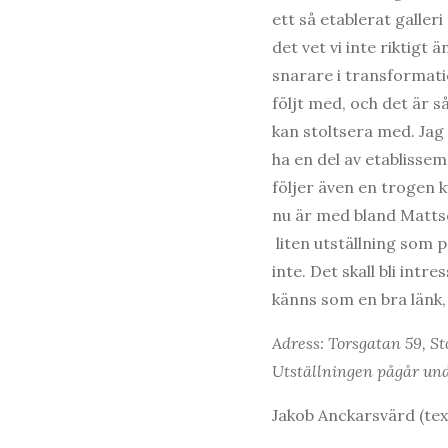
ett så etablerat galler
det vet vi inte riktigt ä
snarare i transformati
följt med, och det är s
kan stoltsera med. Jag
ha en del av etablisse
följer även en trogen 
nu är med bland Mattso
liten utställning som p
inte. Det skall bli in
känns som en bra länk,
Adress: Torsgatan 59, S
Utställningen pågår und
Jakob Anckarsvärd (text