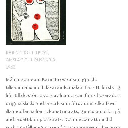
KARIN FROSTENSON,
OMSLAG TILL PUSS NR 3,
1968
Målningen, som Karin Frostenson gjorde
tillsammans med dåvarande maken Lars Hillersberg,
hör till de större verk av henne som finns bevarade i
originalskick. Andra verk som försvunnit eller blivit
illa medfarna har rekonstruerats, gjorts om eller på
andra sätt kompletterats. Det innebär att en del
verk i utställningen, som ”Den tunna väven”, kan vara