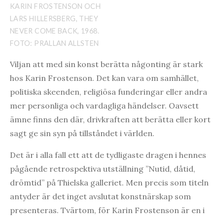
KARIN FROSTENSON OCH
LARS HILLERSBERG, THEY
NEVER COME BACK, 1968.
FOTO: PRALLAN ALLSTEN
Viljan att med sin konst berätta någonting är stark
hos Karin Frostenson. Det kan vara om samhället,
politiska skeenden, religiösa funderingar eller andra
mer personliga och vardagliga händelser. Oavsett
ämne finns den där, drivkraften att berätta eller kort
sagt ge sin syn på tillståndet i världen.
Det är i alla fall ett att de tydligaste dragen i hennes
pågående retrospektiva utställning ”Nutid, dåtid,
drömtid” på Thielska galleriet. Men precis som titeln
antyder är det inget avslutat konstnärskap som
presenteras. Tvärtom, för Karin Frostenson är en i