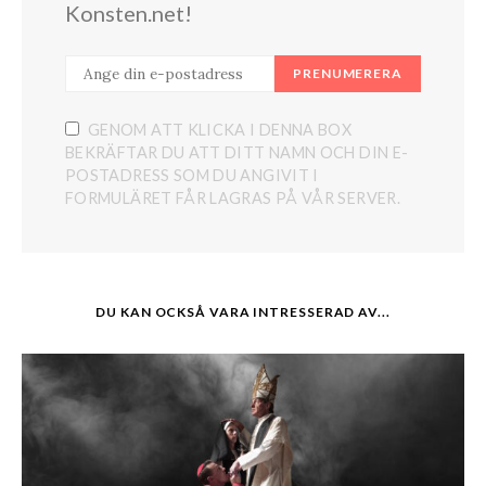
Konsten.net!
PRENUMERERA
GENOM ATT KLICKA I DENNA BOX
BEKRÄFTAR DU ATT DITT NAMN OCH DIN E-
POSTADRESS SOM DU ANGIVIT I
FORMULÄRET FÅR LAGRAS PÅ VÅR SERVER.
DU KAN OCKSÅ VARA INTRESSERAD AV...