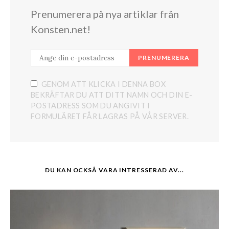
Prenumerera på nya artiklar från
Konsten.net!
PRENUMERERA
GENOM ATT KLICKA I DENNA BOX
BEKRÄFTAR DU ATT DITT NAMN OCH DIN E-
POSTADRESS SOM DU ANGIVIT I
FORMULÄRET FÅR LAGRAS PÅ VÅR SERVER.
DU KAN OCKSÅ VARA INTRESSERAD AV...