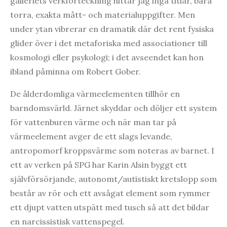
galleriets verkförteckning hittar jag inga titlar, bara
torra, exakta mått- och materialuppgifter. Men
under ytan vibrerar en dramatik där det rent fysiska
glider över i det metaforiska med associationer till
kosmologi eller psykologi; i det avseendet kan hon
ibland påminna om Robert Gober.
De ålderdomliga värmeelementen tillhör en
barndomsvärld. Järnet skyddar och döljer ett system
för vattenburen värme och när man tar på
värmeelement avger de ett slags levande,
antropomorf kroppsvärme som noteras av barnet. I
ett av verken på SPG har Karin Alsin byggt ett
självförsörjande, autonomt/autistiskt kretslopp som
består av rör och ett avsågat element som rymmer
ett djupt vatten utspätt med tusch så att det bildar
en narcissistisk vattenspegel.