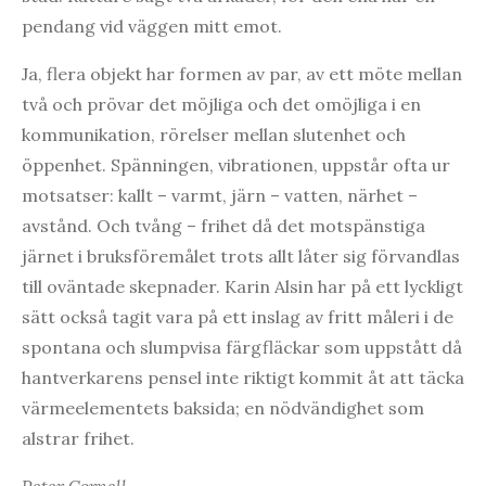
pendang vid väggen mitt emot.
Ja, flera objekt har formen av par, av ett möte mellan
två och prövar det möjliga och det omöjliga i en
kommunikation, rörelser mellan slutenhet och
öppenhet. Spänningen, vibrationen, uppstår ofta ur
motsatser: kallt – varmt, järn – vatten, närhet –
avstånd. Och tvång – frihet då det motspänstiga
järnet i bruksföremålet trots allt låter sig förvandlas
till oväntade skepnader. Karin Alsin har på ett lyckligt
sätt också tagit vara på ett inslag av fritt måleri i de
spontana och slumpvisa färgfläckar som uppstått då
hantverkarens pensel inte riktigt kommit åt att täcka
värmeelementets baksida; en nödvändighet som
alstrar frihet.