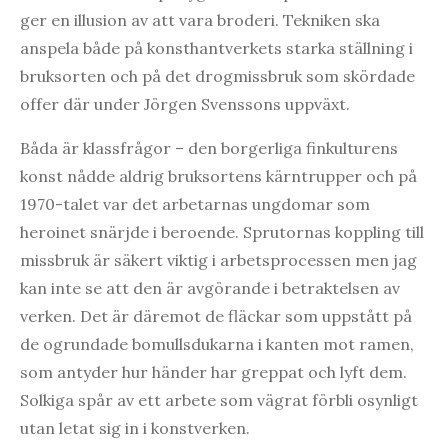
ger en illusion av att vara broderi. Tekniken ska
anspela både på konsthantverkets starka ställning i
bruksorten och på det drogmissbruk som skördade
offer där under Jörgen Svenssons uppväxt.
Båda är klassfrågor – den borgerliga finkulturens
konst nådde aldrig bruksortens kärntrupper och på
1970-talet var det arbetarnas ungdomar som
heroinet snärjde i beroende. Sprutornas koppling till
missbruk är säkert viktig i arbetsprocessen men jag
kan inte se att den är avgörande i betraktelsen av
verken. Det är däremot de fläckar som uppstått på
de ogrundade bomullsdukarna i kanten mot ramen,
som antyder hur händer har greppat och lyft dem.
Solkiga spår av ett arbete som vägrat förbli osynligt
utan letat sig in i konstverken.