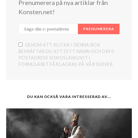
Prenumerera på nya artiklar från
Konsten.net!
PRENUMERERA
GENOM ATT KLICKA I DENNA BOX
BEKRÄFTAR DU ATT DITT NAMN OCH DIN E-
POSTADRESS SOM DU ANGIVIT I
FORMULÄRET FÅR LAGRAS PÅ VÅR SERVER.
DU KAN OCKSÅ VARA INTRESSERAD AV...