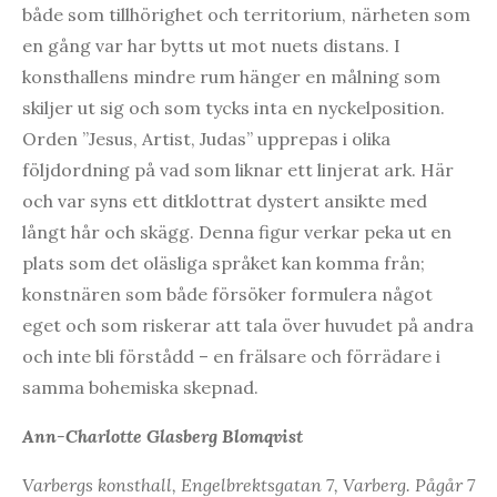
både som tillhörighet och territorium, närheten som
en gång var har bytts ut mot nuets distans. I
konsthallens mindre rum hänger en målning som
skiljer ut sig och som tycks inta en nyckelposition.
Orden ”Jesus, Artist, Judas” upprepas i olika
följdordning på vad som liknar ett linjerat ark. Här
och var syns ett ditklottrat dystert ansikte med
långt hår och skägg. Denna figur verkar peka ut en
plats som det oläsliga språket kan komma från;
konstnären som både försöker formulera något
eget och som riskerar att tala över huvudet på andra
och inte bli förstådd – en frälsare och förrädare i
samma bohemiska skepnad.
Ann-Charlotte Glasberg Blomqvist
Varbergs konsthall, Engelbrektsgatan 7, Varberg. Pågår 7