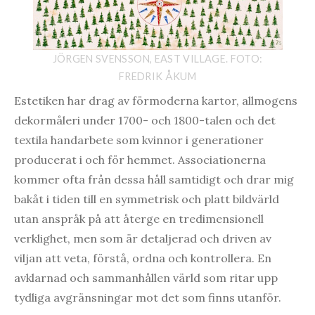
JÖRGEN SVENSSON, EAST VILLAGE. FOTO:
FREDRIK ÅKUM
Estetiken har drag av förmoderna kartor, allmogens
dekormåleri under 1700- och 1800-talen och det
textila handarbete som kvinnor i generationer
producerat i och för hemmet. Associationerna
kommer ofta från dessa håll samtidigt och drar mig
bakåt i tiden till en symmetrisk och platt bildvärld
utan anspråk på att återge en tredimensionell
verklighet, men som är detaljerad och driven av
viljan att veta, förstå, ordna och kontrollera. En
avklarnad och sammanhållen värld som ritar upp
tydliga avgränsningar mot det som finns utanför.