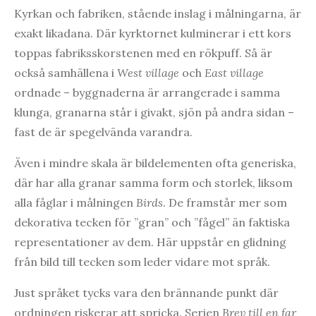
Kyrkan och fabriken, stående inslag i målningarna, är
exakt likadana. Där kyrktornet kulminerar i ett kors
toppas fabriksskorstenen med en rökpuff. Så är
också samhällena i
West village
och
East village
ordnade – byggnaderna är arrangerade i samma
klunga, granarna står i givakt, sjön på andra sidan –
fast de är spegelvända varandra.
Även i mindre skala är bildelementen ofta generiska,
där har alla granar samma form och storlek, liksom
alla fåglar i målningen
Birds
. De framstår mer som
dekorativa tecken för ”gran” och ”fågel” än faktiska
representationer av dem. Här uppstår en glidning
från bild till tecken som leder vidare mot språk.
Just språket tycks vara den brännande punkt där
ordningen riskerar att spricka. Serien
Brev till en far