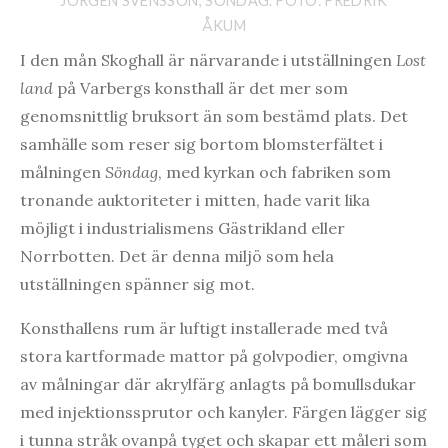
JÖRGEN SVENSSON, SÖNDAG. FOTO: FREDRIK
ÅKUM
I den mån Skoghall är närvarande i utställningen
Lost
land
på Varbergs konsthall är det mer som
genomsnittlig bruksort än som bestämd plats. Det
samhälle som reser sig bortom blomsterfältet i
målningen
Söndag
, med kyrkan och fabriken som
tronande auktoriteter i mitten, hade varit lika
möjligt i industrialismens Gästrikland eller
Norrbotten. Det är denna miljö som hela
utställningen spänner sig mot.
Konsthallens rum är luftigt installerade med två
stora kartformade mattor på golvpodier, omgivna
av målningar där akrylfärg anlagts på bomullsdukar
med injektionssprutor och kanyler. Färgen lägger sig
i tunna stråk ovanpå tyget och skapar ett måleri som