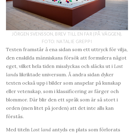
JÖRGEN SVENSSON, BREV TILL EN FAR (PÅ VÄGGEN).
FOTO: NATALIE GREPPI
Texten framstår å ena sidan som ett uttryck för vilja,
den enskilda människans försök att formulera något
eget, vilket hela tiden misslyckas och släcks ut i
Lost
land
s likriktade universum. Å andra sidan dyker
texten också upp i bilder som anspelar på kunskap
eller vetenskap, som i klassificering av färger och
blommor. Där blir den ett språk som är så stort i
orden (men litet på jorden) att det inte alls kan
förstås.
Med titeln
Lost land
antyds en plats som förlorats