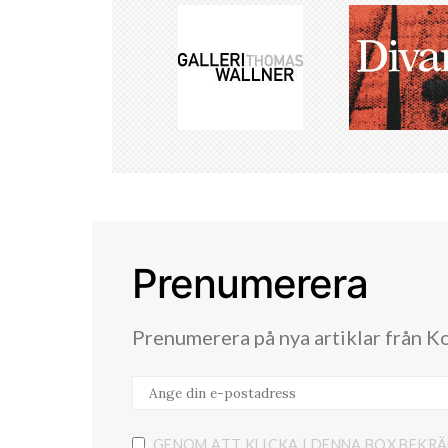
Prenumerera
Prenumerera på nya artiklar från K
GENOM ATT KLICKA I DENNA BOX BEKRÄ