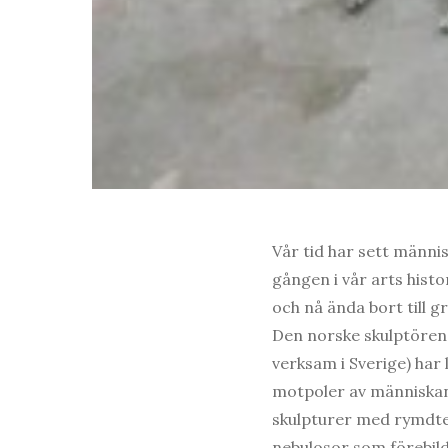
Vår tid har sett männi
gången i vår arts histo
och nå ända bort till 
Den norske skulptören 
verksam i Sverige) har 
motpoler av människan
skulpturer med rymdte
nebulosor som förebi