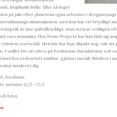
nde, högblankt hölje. Eller så beger
rden på jakt efter planetens egna urformer i droppstensgr
terialmässigt minimalismen, men han har ett betydligt me
ormspråk är inte självtillräckligt, utan strävar verkligen ef
tt vara människa. Hos Stene Projects har han låtit sig ins
 rymdens svarta hål. Men här har han, klipskt nog, valt att
. I stället för att stirra på forskarnas dataskärmar och os
ömet hos en kvartett stubbar, gjutna i metall. Mörkret i a
också mörkret i dig.
 B, Stockholm
er perioden 12/2 – 17/3
och foto)
on