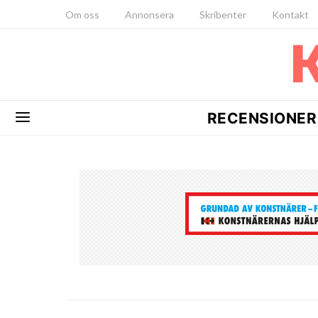
Om oss
Annonsera
Skribenter
Kontakt
RECENSIONER