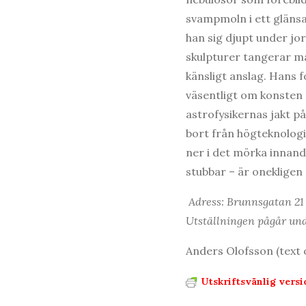
svampmoln i ett glänsa
han sig djupt under jo
skulpturer tangerar ma
känsligt anslag. Hans f
väsentligt om konsten a
astrofysikernas jakt på
bort från högteknologin
ner i det mörka innand
stubbar – är onekligen 
Adress: Brunnsgatan 21
Utställningen pågår und
Anders Olofsson (text 
Utskriftsvänlig versi