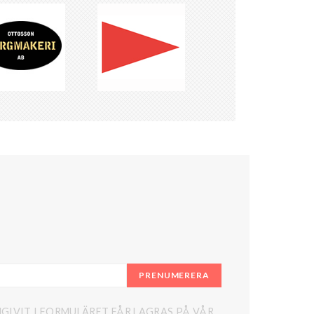
PRENUMERERA
GIVIT I FORMULÄRET FÅR LAGRAS PÅ VÅR