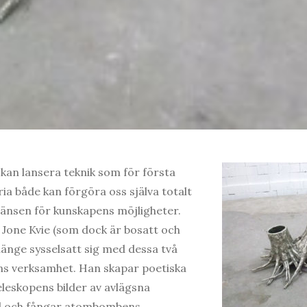
skan lansera teknik som för första
ria både kan förgöra oss själva totalt
gränsen för kunskapens möjligheter.
Jone Kvie (som dock är bosatt och
länge sysselsatt sig med dessa två
s verksamhet. Han skapar poetiska
leskopens bilder av avlägsna
ld och fångar atombombens