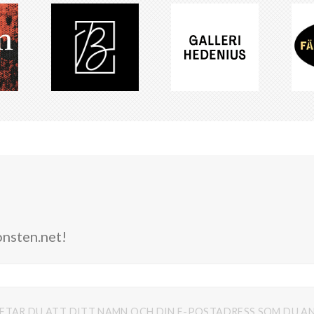
onsten.net!
FTAR DU ATT DITT NAMN OCH DIN E-POSTADRESS SOM DU AN