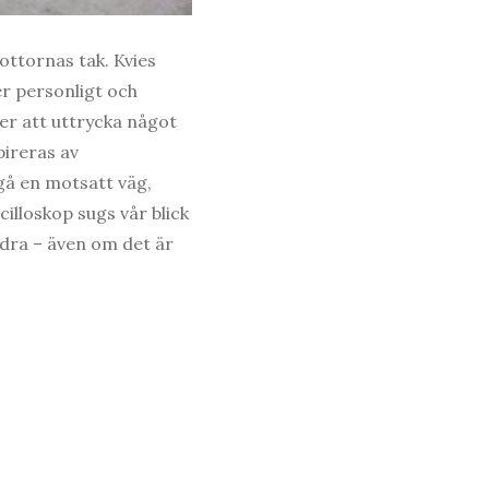
ottornas tak. Kvies
r personligt och
ter att uttrycka något
pireras av
 gå en motsatt väg,
cilloskop sugs vår blick
ndra – även om det är