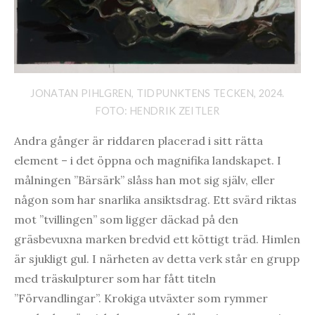
JONATAN PIHLGREN, TIDPUNKTENS TECKEN, 2024.
FOTO: HENDRIK ZEITLER
Andra gånger är riddaren placerad i sitt rätta
element – i det öppna och magnifika landskapet. I
målningen ”Bärsärk” slåss han mot sig själv, eller
någon som har snarlika ansiktsdrag. Ett svärd riktas
mot ”tvillingen” som ligger däckad på den
gräsbevuxna marken bredvid ett köttigt träd. Himlen
är sjukligt gul. I närheten av detta verk står en grupp
med träskulpturer som har fått titeln
”Förvandlingar”. Krokiga utväxter som rymmer