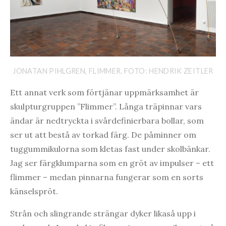
JONATAN PIHLGREN, FLIMMER. FOTO: HENDRIK ZEITLER
Ett annat verk som förtjänar uppmärksamhet är
skulpturgruppen ”Flimmer”. Långa träpinnar vars
ändar är nedtryckta i svårdefinierbara bollar, som
ser ut att bestå av torkad färg. De påminner om
tuggummikulorna som kletas fast under skolbänkar.
Jag ser färgklumparna som en gröt av impulser – ett
flimmer – medan pinnarna fungerar som en sorts
känselspröt.
Strån och slingrande strängar dyker likaså upp i