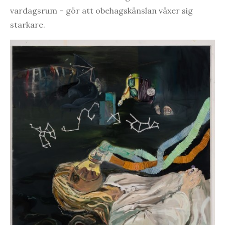
vardagsrum – gör att obehagskänslan växer sig
starkare.