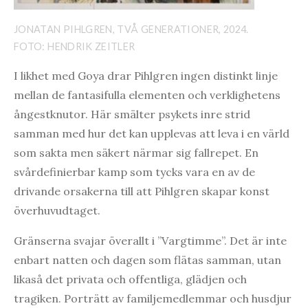
JONATAN PIHLGREN, TVÅ GENERATIONER, 2024.
FOTO: HENDRIK ZEITLER
I likhet med Goya drar Pihlgren ingen distinkt linje
mellan de fantasifulla elementen och verklighetens
ångestknutor. Här smälter psykets inre strid
samman med hur det kan upplevas att leva i en värld
som sakta men säkert närmar sig fallrepet. En
svårdefinierbar kamp som tycks vara en av de
drivande orsakerna till att Pihlgren skapar konst
överhuvudtaget.
Gränserna svajar överallt i ”Vargtimme”. Det är inte
enbart natten och dagen som flätas samman, utan
likaså det privata och offentliga, glädjen och
tragiken. Porträtt av familjemedlemmar och husdjur