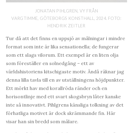
JONATAN PIHLGREN, VY FRÅN
VARGTIMME, GÖTEBORGS KONSTHALL, 2024. FOTO:
HENDRIK ZEITLER
Tur då att det finns en uppsjö av målningar i mindre
format som inte är lika sensationella; de fungerar
som ett slags vilorum. Ett exempel är en liten olja
som föreställer en solnedgång – ett av
världshistoriens kitschigaste motiv. Ändå räknar jag
denna lilla tavla till en av utställningens höjdpunkter.
Ett mörkt hav med korallröda ränder och en
horisontlinje med ett svart skogsbryn låter kanske
inte så innovativt. Pihlgrens känsliga tolkning av det
förhatliga motivet är dock skrämmande fin. Här
visar han sin bredd som målare.