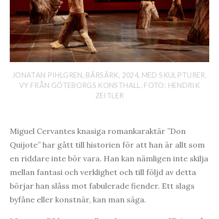
JONATAN PIHLGREN, BÄRSÄRK, 2024, MED SKULPTURER.
VY FRÅN GÖTEBORGS KONSTHALL. FOTO: HENDRIK
ZEITLER
Miguel Cervantes knasiga romankaraktär ”Don
Quijote” har gått till historien för att han är allt som
en riddare inte bör vara. Han kan nämligen inte skilja
mellan fantasi och verklighet och till följd av detta
börjar han slåss mot fabulerade fiender. Ett slags
byfåne eller konstnär, kan man säga.