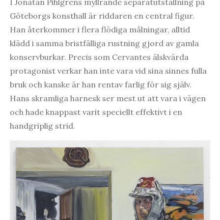
I Jonatan Pihlgrens myllrande separatutställning på
Göteborgs konsthall är riddaren en central figur.
Han återkommer i flera flödiga målningar, alltid
klädd i samma bristfälliga rustning gjord av gamla
konservburkar. Precis som Cervantes älskvärda
protagonist verkar han inte vara vid sina sinnes fulla
bruk och kanske är han rentav farlig för sig själv.
Hans skramliga harnesk ser mest ut att vara i vägen
och hade knappast varit speciellt effektivt i en
handgriplig strid.