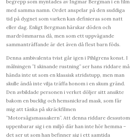
begrepp som myntades av Ingmar Bergman i en film
med samma namn. Ordet anspelar på den suddiga
tid på dygnet som varken kan definieras som natt
eller dag. Enligt Bergman härskar döden och
mardrömmarna då, men som ett uppvägande
sammanträffande är det även då flest barn föds.
Denna ambivalenta tvist går igen i Pihlgrens konst. I
målningen ”I skinande rustning” ser hans riddare må
hända inte ut som en klassisk stridstupp, men man
skulle ändå inte vilja träffa honom i en skum gränd.
Den avbildade personen i verket döljer sitt ansikte
bakom en bucklig och hemsnickrad mask, som får
mig att tänka på skräckfilmen
”Motorsågsmassakern”. Att denna riddare dessutom
uppenbarar sig i en miljö där han inte hör hemma –
det ser ut som han befinner sig i ett samtida