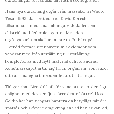
utställningar förvandlas till frusna scenografier.
Hans nya utställning utgår från massakern i Waco,
Texas 1993, där sektledaren David Koresh
tillsammans med sina anhängare dödades i en
eldstrid med federala agenter. Men den
utgångspunkten skall man inte ta för hårt på.
Liveröd formar sitt universum av element som
vandrar med från utställning till utställning,
kompletteras med nytt material och förändras.
Konstnärskapet artar sig till en organism, som växer
utifrån sina egna inneboende förutsättningar.
Tidigare har Liveröd haft för vana att ta i ordentligt i
enlighet med devisen ”ju större desto bättre”. Hos
Goldin har han tvingats hantera en betydligt mindre
spatiös och skörare omgivning än vad han är van vid,