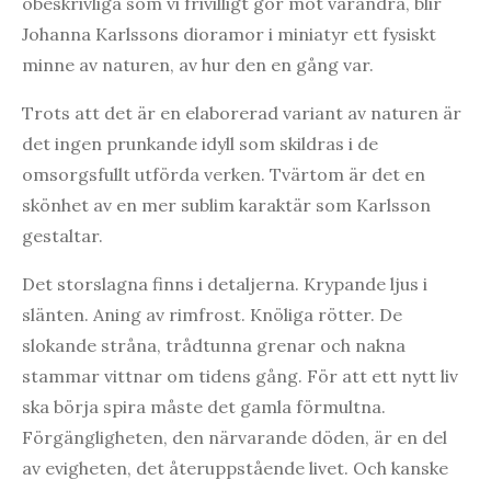
obeskrivliga som vi frivilligt gör mot varandra, blir
Johanna Karlssons dioramor i miniatyr ett fysiskt
minne av naturen, av hur den en gång var.
Trots att det är en elaborerad variant av naturen är
det ingen prunkande idyll som skildras i de
omsorgsfullt utförda verken. Tvärtom är det en
skönhet av en mer sublim karaktär som Karlsson
gestaltar.
Det storslagna finns i detaljerna. Krypande ljus i
slänten. Aning av rimfrost. Knöliga rötter. De
slokande stråna, trådtunna grenar och nakna
stammar vittnar om tidens gång. För att ett nytt liv
ska börja spira måste det gamla förmultna.
Förgängligheten, den närvarande döden, är en del
av evigheten, det återuppstående livet. Och kanske