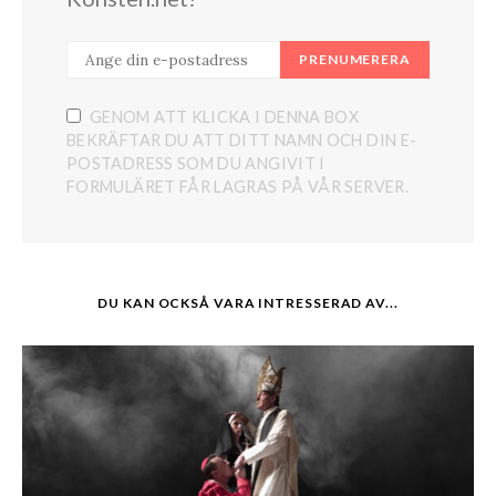
PRENUMERERA
GENOM ATT KLICKA I DENNA BOX
BEKRÄFTAR DU ATT DITT NAMN OCH DIN E-
POSTADRESS SOM DU ANGIVIT I
FORMULÄRET FÅR LAGRAS PÅ VÅR SERVER.
DU KAN OCKSÅ VARA INTRESSERAD AV...