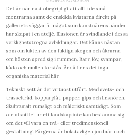
MAGNUS KARLSSON
Det är närmast obegripligt att allt i de små
montrarna samt de enskilda kvistarna direkt på
galleriets väggar är något som konstnärens händer
har skapat i en ateljé. Illusionen är svindlande i dessa
verklighetstrogna avbildningar. Det känns nästan
som om lukten av den fuktiga skogen och åkrarna
om hösten spred sig i rummen. Barr, löv, svampar,
kåda och mullen förstås. Ändå finns det inga
organiska material här.
Tekniskt sett är det virtuost utfört. Med svets- och
trasseltråd, kopparplåt, papper, gips och linsnören.
Skulpturalt rumsligt och måleriskt samtidigt. Som
om utsnittet ur ett landskap inte kan bestämma sig
om det vill vara en två- eller tredimensionell
gestaltning. Färgerna är bokstavligen jordnära och