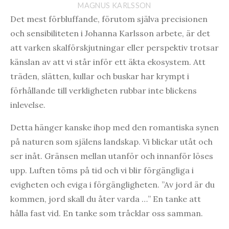
MAGNUS KARLSSON
Det mest förbluffande, förutom själva precisionen
och sensibiliteten i Johanna Karlsson arbete, är det
att varken skalförskjutningar eller perspektiv trotsar
känslan av att vi står inför ett äkta ekosystem. Att
träden, slätten, kullar och buskar har krympt i
förhållande till verkligheten rubbar inte blickens
inlevelse.
Detta hänger kanske ihop med den romantiska synen
på naturen som själens landskap. Vi blickar utåt och
ser inåt. Gränsen mellan utanför och innanför löses
upp. Luften töms på tid och vi blir förgängliga i
evigheten och eviga i förgängligheten. ”Av jord är du
kommen, jord skall du åter varda …” En tanke att
hålla fast vid. En tanke som tråcklar oss samman.