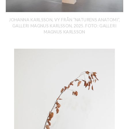
JOHANNA KARLSSON, VY FRÅN ”NATURENS ANATOMI”,
GALLERI MAGNUS KARLSSON, 2025. FOTO: GALLERI
MAGNUS KARLSSON