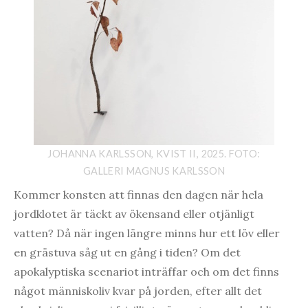
JOHANNA KARLSSON, KVIST II, 2025. FOTO:
GALLERI MAGNUS KARLSSON
Kommer konsten att finnas den dagen när hela
jordklotet är täckt av ökensand eller otjänligt
vatten? Då när ingen längre minns hur ett löv eller
en grästuva såg ut en gång i tiden? Om det
apokalyptiska scenariot inträffar och om det finns
något människoliv kvar på jorden, efter allt det