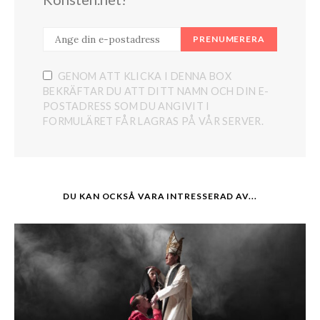
PRENUMERERA
GENOM ATT KLICKA I DENNA BOX
BEKRÄFTAR DU ATT DITT NAMN OCH DIN E-
POSTADRESS SOM DU ANGIVIT I
FORMULÄRET FÅR LAGRAS PÅ VÅR SERVER.
DU KAN OCKSÅ VARA INTRESSERAD AV...