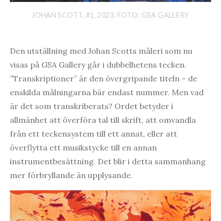
JOHAN SCOTT, #1, 2023. FOTO: GSA GALLERY
Den utställning med Johan Scotts måleri som nu
visas på GSA Gallery går i dubbelhetens tecken.
”Transkriptioner” är den övergripande titeln – de
enskilda målningarna bär endast nummer. Men vad
är det som transkriberats? Ordet betyder i
allmänhet att överföra tal till skrift, att omvandla
från ett teckensystem till ett annat, eller att
överflytta ett musikstycke till en annan
instrumentbesättning. Det blir i detta sammanhang
mer förbryllande än upplysande.