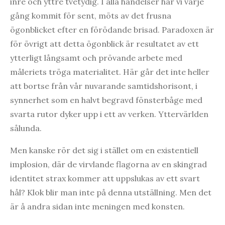
inre och yttre tvetydig. I alla händelser har vi varje
gång kommit för sent, möts av det frusna
ögonblicket efter en förödande brisad. Paradoxen är
för övrigt att detta ögonblick är resultatet av ett
ytterligt långsamt och prövande arbete med
måleriets tröga materialitet. Här går det inte heller
att bortse från vår nuvarande samtidshorisont, i
synnerhet som en halvt begravd fönsterbåge med
svarta rutor dyker upp i ett av verken. Yttervärlden
sålunda.
Men kanske rör det sig i stället om en existentiell
implosion, där de virvlande flagorna av en skingrad
identitet strax kommer att uppslukas av ett svart
hål? Klok blir man inte på denna utställning. Men det
är å andra sidan inte meningen med konsten.