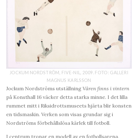
JOCKUM NORDSTRÖM, FIVE-NIL, 2009. FOTO: GALLERI
MAGNUS KARLSSON
Jockum Nordströms utställning
Våren finns i vintern
på Konsthall 16 väcker detta starka minne. I det lilla
rummet mitt i Riksidrottsmuseets hjärta blir konsten
en tidsmaskin. Verken som visas grundar sig i
Nordströms förbehållslösa kärlek till fotboll.
I centrum tronar en modell av en fotbollsarena.