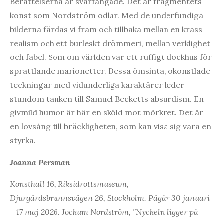
Berättelserna är svårfångade. Det är fragmentets
konst som Nordström odlar. Med de underfundiga
bilderna färdas vi fram och tillbaka mellan en krass
realism och ett burleskt drömmeri, mellan verklighet
och fabel. Som om världen var ett ruffigt dockhus för
sprattlande marionetter. Dessa ömsinta, okonstlade
teckningar med vidunderliga karaktärer leder
stundom tanken till Samuel Becketts absurdism. En
givmild humor är här en sköld mot mörkret. Det är
en lovsång till bräckligheten, som kan visa sig vara en
styrka.
Joanna Persman
Konsthall 16, Riksidrottsmuseum,
Djurgårdsbrunnsvägen 26, Stockholm. Pågår 30 januari
– 17 maj 2026. Jockum Nordström, ”Nyckeln ligger på