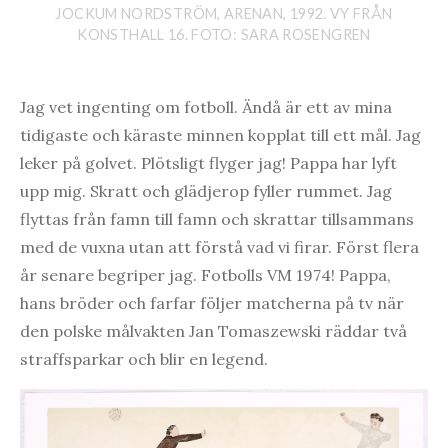
JOCKUM NORDSTRÖM, ARENAN, 1992. VY FRÅN
KONSTHALL 16. FOTO: SARA ROSENGREN
Jag vet ingenting om fotboll. Ändå är ett av mina
tidigaste och käraste minnen kopplat till ett mål. Jag
leker på golvet. Plötsligt flyger jag! Pappa har lyft
upp mig. Skratt och glädjerop fyller rummet. Jag
flyttas från famn till famn och skrattar tillsammans
med de vuxna utan att förstå vad vi firar. Först flera
år senare begriper jag. Fotbolls VM 1974! Pappa,
hans bröder och farfar följer matcherna på tv när
den polske målvakten Jan Tomaszewski räddar två
straffsparkar och blir en legend.