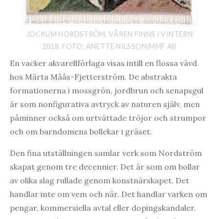
JOCKUM NORDSTRÖM, VÅREN FINNS I VINTERN
2018. FOTO: ANETTE NILSSON/MMF AB
En vacker akvarellförlaga visas intill en flossa vävd
hos Märta Måås-Fjetterström. De abstrakta
formationerna i mossgrön, jordbrun och senapsgul
är som nonfigurativa avtryck av naturen själv, men
påminner också om urtvättade tröjor och strumpor
och om barndomens bollekar i gräset.
Den fina utställningen samlar verk som Nordström
skapat genom tre decennier. Det är som om bollar
av olika slag rullade genom konstnärskapet. Det
handlar inte om vem och när. Det handlar varken om
pengar, kommersiella avtal eller dopingskandaler.