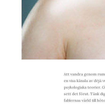
Att vandra genom rum f
en viss känsla av déjà
psykologiska teorier. 
sett det förut. Tänk d
fablernas värld till hö