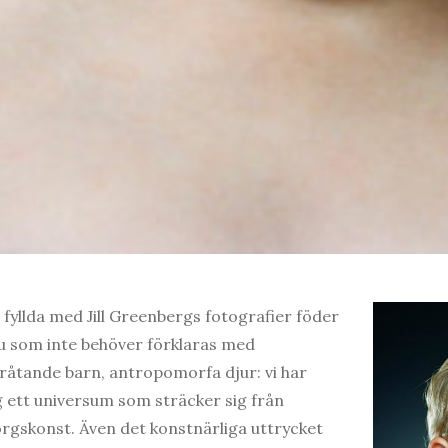
yllda med Jill Greenbergs fotografier föder
 vu som inte behöver förklaras med
Gråtande barn, antropomorfa djur: vi har
ig ett universum som sträcker sig från
torgskonst. Även det konstnärliga uttrycket