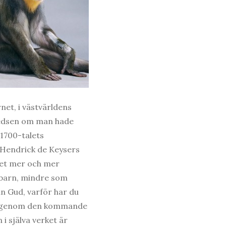
rnet, i västvärldens
 ledsen om man hade
1700-talets
m Hendrick de Keysers
rnet mer och mer
 barn, mindre som
n Gud, varför har du
en” genom den kommande
i själva verket är