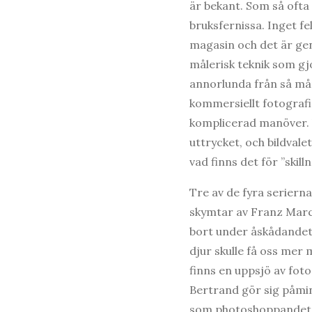
är bekant. Som så ofta
bruksfernissa. Inget f
magasin och det är ge
målerisk teknik som g
annorlunda från så må
kommersiellt fotograf
komplicerad manöver. 
uttrycket, och bildvale
vad finns det för ”ski
Tre av de fyra seriern
skymtar av Franz Marc 
bort under åskådandet 
djur skulle få oss mer 
finns en uppsjö av fot
Bertrand gör sig påmin
som photoshoppandet g