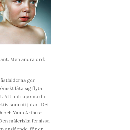
ssant. Men andra ord:
Hästbilderna ger
mskt låta sig flyta
et. Att antropomorfa
ektiv som uttjatad. Det
ch och Yann Arthus-
Den måleriska fernissa
n anslående, för en