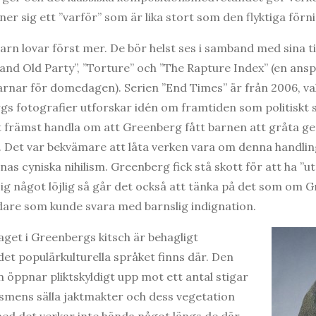
nner sig ett ”varför” som är lika stort som den flyktiga fö
rn lovar först mer. De bör helst ses i samband med sina tit
and Old Party”, ”Torture” och ”The Rapture Index” (en ans
rnar för domedagen). Serien ”End Times” är från 2006, valår
s fotografier utforskar idén om framtiden som politiskt s
 främst handla om att Greenberg fått barnen att gråta ge
s. Det var bekvämare att låta verken vara om denna handling
nas cyniska nihilism. Greenberg fick stå skott för att ha ”u
 sig något löjlig så går det också att tänka på det som om 
ndare som kunde svara med barnslig indignation.
get i Greenbergs kitsch är behagligt
 det populärkulturella språket finns där. Den
 öppnar pliktskyldigt upp mot ett antal stigar
smens sälla jaktmakter och dess vegetation
med det verkar inte hända något längs de där