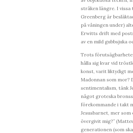
stråken längre. I vissa
Greenberg är besläktad
på våningen under) alt
Erwitts drift med pos
av en mild gubbsjuka oc
Trots förutsägbarhete
hålla sig kvar vid trös
konst, varit liktydigt
Madonnan som mor? Det
sentimentalism, tänk J
något groteska bronssta
förekommande i takt m
Jesusbarnet, mer som o
övergivit mig?” (Matt
generationen (som ska ä