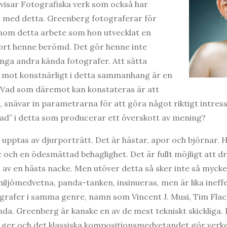
 visar Fotografiska verk som också har
el med detta. Greenberg fotograferar för
nom detta arbete som hon utvecklat en
jort henne berömd. Det gör henne inte
nga andra kända fotografer. Att sätta
i mot konstnärligt i detta sammanhang är en
Vad som däremot kan konstateras är att
t, snävar in parametrarna för att göra något riktigt intre
llnad” i detta som producerar ett överskott av mening?
a upptas av djurporträtt. Det är hästar, apor och björnar. 
och en ödesmättad behaglighet. Det är fullt möjligt att drö
av en hästs nacke. Men utöver detta så sker inte så myck
miljömedvetna, panda-tanken, insinueras, men är lika ineff
ografer i samma genre, namn som Vincent J. Musi, Tim Fla
da. Greenberg är kanske en av de mest tekniskt skickliga. 
er och det klassiska kompositionsmedvetandet gör verke