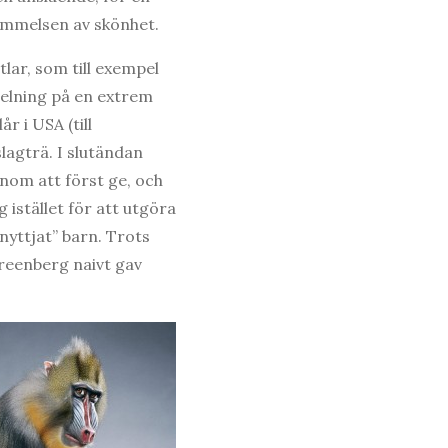
rnimmelsen av skönhet.
lar, som till exempel
pelning på en extrem
 i USA (till
lagträ. I slutändan
nom att först ge, och
 istället för att utgöra
tnyttjat” barn. Trots
Greenberg naivt gav