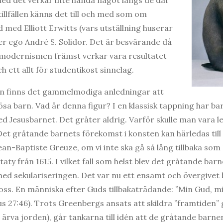
 tillfällen känns det till och med som om
 med Elliott Erwitts (vars utställning huserar
er ego André S. Solidor. Det är besvärande då
tmodernismen främst verkar vara resultatet
h ett allt för studentikost sinnelag.
n finns det gammelmodiga anledningar att
tlösa barn. Vad är denna figur? I en klassisk tappning har ba
 med Jesusbarnet. Det gråter aldrig. Varför skulle man vara
 gråtande barnets förekomst i konsten kan härledas till 
ean-Baptiste Greuze, om vi inte ska gå så lång tillbaka so
ty från 1615. I vilket fall som helst blev det gråtande ba
ed sekulariseringen. Det var nu ett ensamt och övergivet
ss. En människa efter Guds tillbakaträdande: ”Min Gud, mi
eus 27:46). Trots Greenbergs ansats att skildra ”framtid
rva jorden), går tankarna till idén att de gråtande barnen 