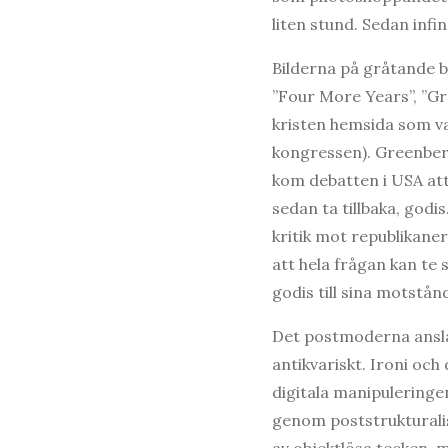
liten stund. Sedan infi
Bilderna på gråtande ba
”Four More Years”, ”Gr
kristen hemsida som va
kongressen). Greenberg
kom debatten i USA att
sedan ta tillbaka, godi
kritik mot republikaner
att hela frågan kan te
godis till sina motstå
Det postmoderna ansla
antikvariskt. Ironi och
digitala manipuleringen
genom poststrukturali
av objektlösa tecken, 