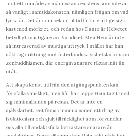
mot ett område av människans existens som inte är
så vanligt i samtidskonsten, nämligen frågan om vad
lycka är. Det är som bekant alltid lättare att ge sig i
kast med mörkret, och redan hos Dante är Helvetet
betydligt mustigare än Paradiset. Men Hein är inte
så intresserad av mustiga uttryck. I stället har han
sökt sig i riktning mot österländska vishetsläror som
zenbuddhismen, där energin snarare riktas inåt än
utåt.
Att skapa konst utifrån den utgångspunkten kan
förefalla vanskligt, men här har Jeppe Hein tagit med
sig minimalismen på resan. Det är inte en
självklarhet. Det finns i minimalismen ett drag av
isolationism och självtillräcklighet som förvandlar
oss alla till andaktsfulla betraktare snarare än
medaktörer. Detta dilemma har Hein sökt råda bot