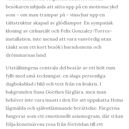
besökaren inbjuds att sitta upp på en motionscykel
som – om man trampar på – vinschar upp en
tältstruktur skapad av glödlampor. En sympatisk
kloning av cirkustält och Felix Gonzalez-Torres-
installation, inte menad att vara vanvördig utan
tänkt som ett kort besök i barndomens och
drömmarnas land.
Utställningens centrala del består av ett helt rum
fyllt med små teckningar, en slags personliga
dagboksblad i bild och text från en livskris. I
bakgrunden finns Goethes färglära, men man
behöver inte vara insatt i den för att uppskatta Heins
lågmälda och självutlämnande berättelse. Färgerna
fungerar som ett emotionellt seismogram, där vi kan
följa konstnärens resa från förtvivlan till ett