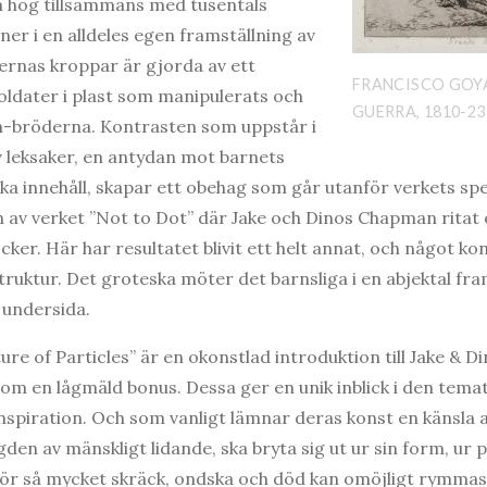
å hög tillsammans med tusentals
r i en alldeles egen framställning av
ernas kroppar är gjorda av ett
FRANCISCO GOYA
soldater i plast som manipulerats och
GUERRA, 1810-23
-bröderna. Kontrasten som uppstår i
 leksaker, en antydan mot barnets
ka innehåll, skapar ett obehag som går utanför verkets sp
 av verket ”Not to Dot” där Jake och Dinos Chapman ritat 
öcker. Här har resultatet blivit ett helt annat, och något k
ruktur. Det groteska möter det barnsliga i en abjektal fra
undersida.
ure of Particles” är en okonstlad introduktion till Jake & 
m en lågmäld bonus. Dessa ger en unik inblick i den temat
nspiration. Och som vanligt lämnar deras konst en känsla 
ngden av mänskligt lidande, ska bryta sig ut ur sin form, ur
ör så mycket skräck, ondska och död kan omöjligt rymmas 