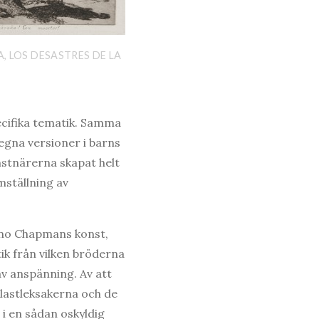
, LOS DESASTRES DE LA
ecifika tematik. Samma
egna versioner i barns
onstnärerna skapat helt
mställning av
Dino Chapmans konst,
ik från vilken bröderna
av anspänning. Av att
 plastleksakerna och de
i en sådan oskyldig