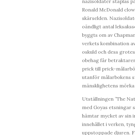
nazisoldater staplas p
Ronald McDonald clowne
skärselden. Nazisoldat
oändligt antal leksaks
byggts om av Chapman
verkets kombination av
oskuld och dess grotes
obehag får betraktaren
prick till prick-målarb
utanför målarbokens st
mänsklighetens mörka 
Utställningen ”The Nat
med Goyas etsningar so
hämtar mycket av sin i
innehållet i verken, ty
uppstoppade djuren. F