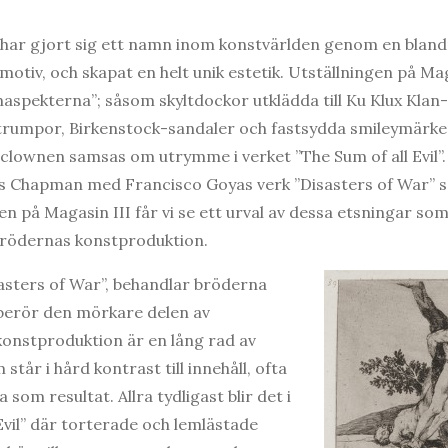
har gjort sig ett namn inom konstvärlden genom en blandn
otiv, och skapat en helt unik estetik. Utställningen på Maga
naspekterna”; såsom skyltdockor utklädda till Ku Klux K
rumpor, Birkenstock-sandaler och fastsydda smileymärken.
lownen samsas om utrymme i verket ”The Sum of all Evil”.
os Chapman med Francisco Goyas verk ”Disasters of War” s
en på Magasin III får vi se ett urval av dessa etsningar som 
rödernas konstproduktion.
asters of War”, behandlar bröderna
rör den mörkare delen av
onstproduktion är en lång rad av
tår i hård kontrast till innehåll, ofta
som resultat. Allra tydligast blir det i
Evil” där torterade och lemlästade