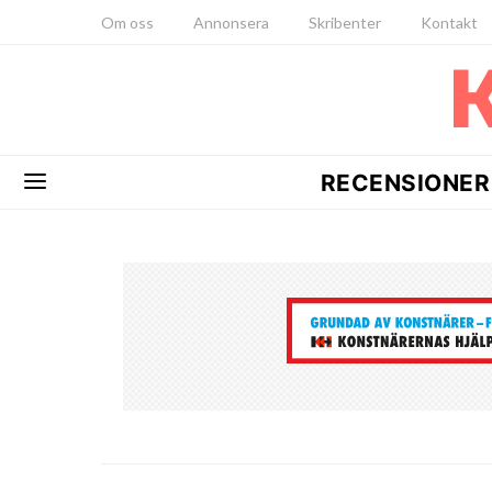
Om oss
Annonsera
Skribenter
Kontakt
RECENSIONER