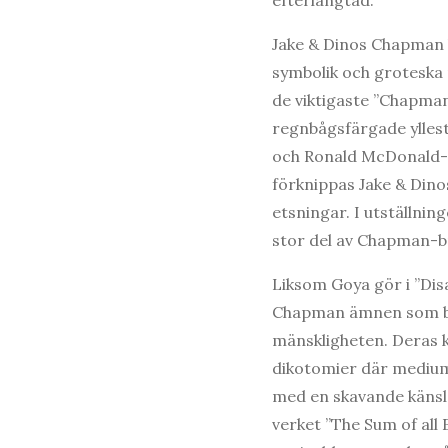
efterlängtad.
Jake & Dinos Chapman 
symbolik och groteska m
de viktigaste ”Chapma
regnbågsfärgade yllest
och Ronald McDonald-c
förknippas Jake & Din
etsningar. I utställning
stor del av Chapman-b
Liksom Goya gör i ”Dis
Chapman ämnen som be
mänskligheten. Deras k
dikotomier där medium s
med en skavande känsla 
verket ”The Sum of all 