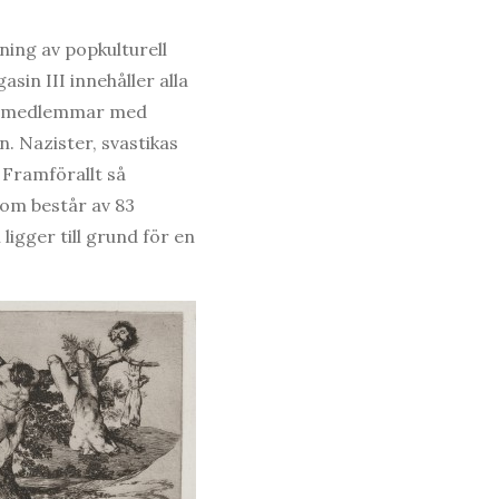
ing av popkulturell
sin III innehåller alla
lan-medlemmar med
 Nazister, svastikas
 Framförallt så
om består av 83
ligger till grund för en