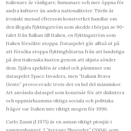
italienare är vänligare, humanare och mer öppna för
andra kulturer än andra nationaliteter. Titeln är
ironiskt menad eftersom konstverket handlar om
den illegala flyktingström som skedde i början av 90-
talet från Balkan till Italien, en flyktingström som
Italien försökte stoppa. Dataspelet går alltså ut på
att försöka stoppa flyktingbåtarna från att landstiga
på den italienska kusten genom att skjuta sönder
dem. Själva spelidén är enkel och påminner om
dataspelet Space Invaders, men ”Italiani Brava
Gente” provocerade trots det en hel del människor.
Att använda dataspel som konstnär för att diskutera
och uppmärksamma viktiga sociala och politiska
frågor var Italien inte riktigt mogen för 1996.
Carlo Zanni (f.1975) är en annan viktigt pionjär i
sammanhanget. I ”Average Shoeveler” (2004), som