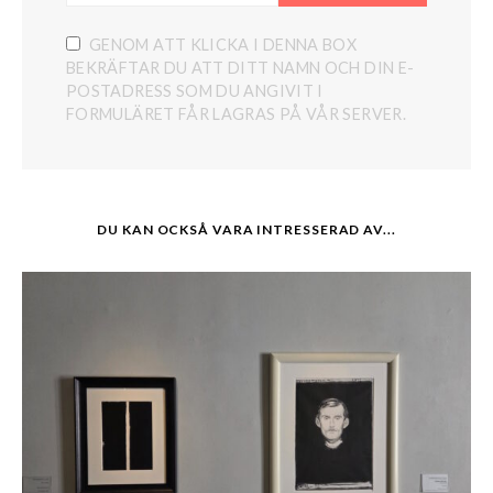
GENOM ATT KLICKA I DENNA BOX
BEKRÄFTAR DU ATT DITT NAMN OCH DIN E-
POSTADRESS SOM DU ANGIVIT I
FORMULÄRET FÅR LAGRAS PÅ VÅR SERVER.
DU KAN OCKSÅ VARA INTRESSERAD AV...