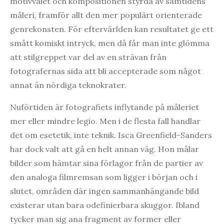
motivvalet och kompositionen styrda av samtidens
måleri, framför allt den mer populärt orienterade
genrekonsten. För eftervärlden kan resultatet ge ett
smått komiskt intryck, men då får man inte glömma
att stilgreppet var del av en strävan från
fotografernas sida att bli accepterade som något
annat än nördiga teknokrater.
Nuförtiden är fotografiets inflytande på måleriet
mer eller mindre legio. Men i de flesta fall handlar
det om esetetik, inte teknik. Isca Greenfield-Sanders
har dock valt att gå en helt annan väg. Hon målar
bilder som hämtar sina förlagor från de partier av
den analoga filmremsan som ligger i början och i
slutet, områden där ingen sammanhängande bild
existerar utan bara odefinierbara skuggor. Ibland
tycker man sig ana fragment av former eller