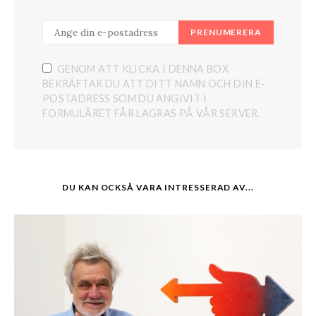
PRENUMERERA
GENOM ATT KLICKA I DENNA BOX
BEKRÄFTAR DU ATT DITT NAMN OCH DIN E-
POSTADRESS SOM DU ANGIVIT I
FORMULÄRET FÅR LAGRAS PÅ VÅR SERVER.
DU KAN OCKSÅ VARA INTRESSERAD AV...