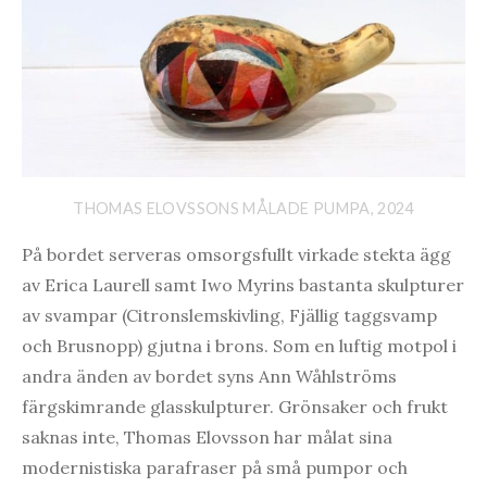
THOMAS ELOVSSONS MÅLADE PUMPA, 2024
På bordet serveras omsorgsfullt virkade stekta ägg
av Erica Laurell samt Iwo Myrins bastanta skulpturer
av svampar (Citronslemskivling, Fjällig taggsvamp
och Brusnopp) gjutna i brons. Som en luftig motpol i
andra änden av bordet syns Ann Wåhlströms
färgskimrande glasskulpturer. Grönsaker och frukt
saknas inte, Thomas Elovsson har målat sina
modernistiska parafraser på små pumpor och