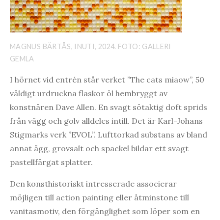
MAGNUS BÄRTÅS, INUTI, 2024. FOTO: GALLERI
GEMLA
I hörnet vid entrén står verket ”The cats miaow”, 50
väldigt urdruckna flaskor öl hembryggt av
konstnären Dave Allen. En svagt sötaktig doft sprids
från vägg och golv alldeles intill. Det är Karl-Johans
Stigmarks verk ”EVOL”. Lufttorkad substans av bland
annat ägg, grovsalt och spackel bildar ett svagt
pastellfärgat splatter.
Den konsthistoriskt intresserade associerar
möjligen till action painting eller åtminstone till
vanitasmotiv, den förgänglighet som löper som en