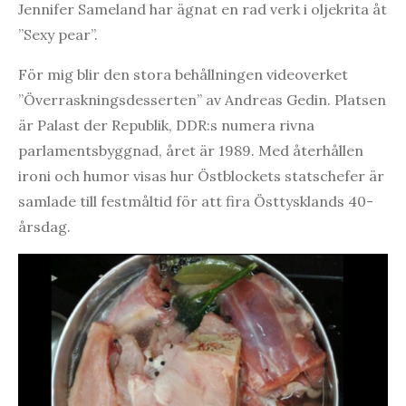
Jennifer Sameland har ägnat en rad verk i oljekrita åt
”Sexy pear”.
För mig blir den stora behållningen videoverket
”Överraskningsdesserten” av Andreas Gedin. Platsen
är Palast der Republik, DDR:s numera rivna
parlamentsbyggnad, året är 1989. Med återhållen
ironi och humor visas hur Östblockets statschefer är
samlade till festmåltid för att fira Östtysklands 40-
årsdag.