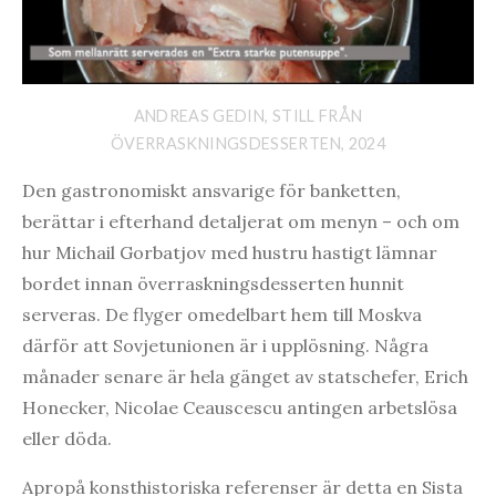
ANDREAS GEDIN, STILL FRÅN
ÖVERRASKNINGSDESSERTEN, 2024
Den gastronomiskt ansvarige för banketten,
berättar i efterhand detaljerat om menyn – och om
hur Michail Gorbatjov med hustru hastigt lämnar
bordet innan överraskningsdesserten hunnit
serveras. De flyger omedelbart hem till Moskva
därför att Sovjetunionen är i upplösning. Några
månader senare är hela gänget av statschefer, Erich
Honecker, Nicolae Ceauscescu antingen arbetslösa
eller döda.
Apropå konsthistoriska referenser är detta en Sista