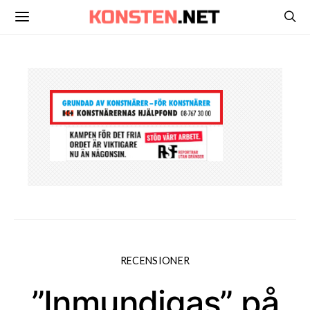
RECENSIONER
”Inmundigas” på