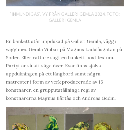
”INMUNDIGAS”, VY FRÅN GALLERI GEMLA 2024. FOTO:
GALLERI GEMLA
En bankett står uppdukad på Galleri Gemla, vägg i
vägg med Gemla Vinbar på Magnus Ladulåsgatan på
Söder. Eller rättare sagt en bankett post festum.
Partyt är så att säga över. Kvar finns själva
uppdukningen på ett långbord samt några
matrester i form av verk producerade av 16
konstnärer, en grupputställning i regi av
konstnärerna Magnus Bärtås och Andreas Gedin.