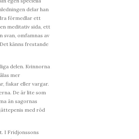
sin egen speciella
nledningen delar han
ndra förmedlar ett
n meditativ sida, ett
en svan, omfamnas av
. Det känns frestande
liga delen. Kvinnorna
målas mer
 fiskar eller vargar.
rna. De är lite som
mma än sagornas
 jättepenis med röd
t. I Fridjonssons