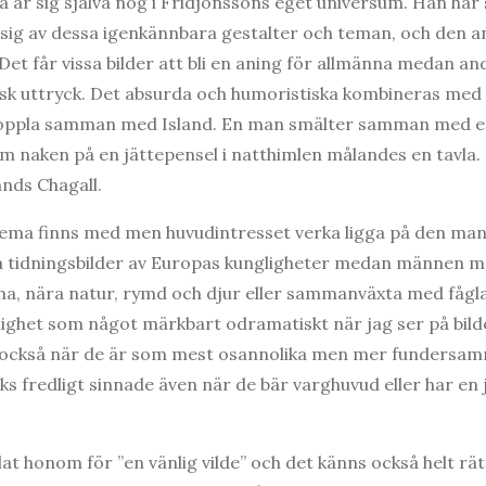
 är sig själva nog i Fridjonssons eget universum. Han har 
sig av dessa igenkännbara gestalter och teman, och den a
. Det får vissa bilder att bli en aning för allmänna medan a
isk uttryck. Det absurda och humoristiska kombineras med e
t koppla samman med Island. En man smälter samman med 
ram naken på en jättepensel i natthimlen målandes en tavla
ands Chagall.
tema finns med men huvudintresset verka ligga på den man
pta tidningsbilder av Europas kungligheter medan männen 
, nära natur, rymd och djur eller sammanväxta med fåglar,
lighet som något märkbart odramatiskt när jag ser på bilde
ra också när de är som mest osannolika men mer fundersa
ks fredligt sinnade även när de bär varghuvud eller har en
t honom för ”en vänlig vilde” och det känns också helt rät