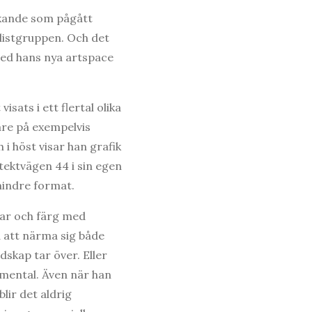
rkande som pågått
listgruppen. Och det
med hans nya artspace
sats i ett flertal olika
gare på exempelvis
i höst visar han grafik
tektvägen 44 i sin egen
 mindre format.
ngar och färg med
d att närma sig både
dskap tar över. Eller
timental. Även när han
lir det aldrig