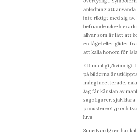
övertydligt. Symbolerna
anledning att använda 
inte riktigt med sig av
befriande icke-hierark
allvar som är lätt at
en fågel eller glider f
att kalla honom för Isl
Ett manligt/kvinnligt 
på bilderna är utklip
mångfacetterade, nakna
Jag får känslan av man
sagofigurer, självkla
prinsstereotyp och tyc
luva.
Sune Nordgren har kalla