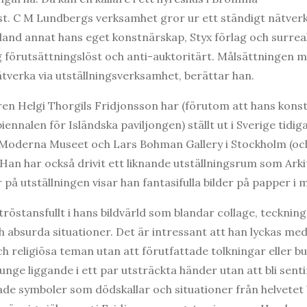
onst. C M Lundbergs verksamhet gror ur ett ständigt nätve
and annat hans eget konstnärskap, Styx förlag och surrea
g förutsättningslöst och anti-auktoritärt. Målsättningen 
ätverka via utställningsverksamhet, berättar han.
n Helgi Thorgils Fridjonsson har (förutom att hans konst vi
ennalen för Isländska paviljongen) ställt ut i Sverige tidi
 Moderna Museet och Lars Bohman Gallery i Stockholm (och 
 Han har också drivit ett liknande utställningsrum som Arki
 på utställningen visar han fantasifulla bilder på papper i
tröstansfullt i hans bildvärld som blandar collage, teckni
h absurda situationer. Det är intressant att han lyckas me
h religiösa teman utan att förutfattade tolkningar eller bu
unge liggande i ett par utsträckta händer utan att bli sen
de symboler som dödskallar och situationer från helvetet b