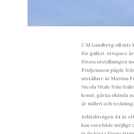
C M Lundberg vill inte 
för galleri. Artspace 
första utställningen m
Fridjonsson pågår frå
utställare är Mattias 
Nicola Vitale från Itali
konst, gärna okända n
är måleri och teckning
Arkitektvägen 44 är et
kan vara både möjligt o
in de bästa förutsättn