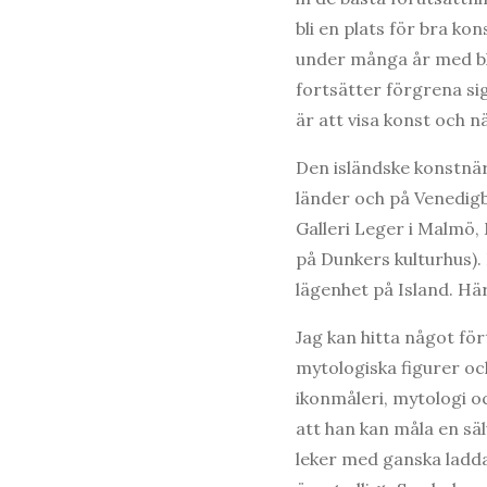
bli en plats för bra k
under många år med bl
fortsätter förgrena si
är att visa konst och n
Den isländske konstnäre
länder och på Venedigbi
Galleri Leger i Malmö,
på Dunkers kulturhus).
lägenhet på Island. Här
Jag kan hitta något för
mytologiska figurer oc
ikonmåleri, mytologi oc
att han kan måla en säl
leker med ganska ladda