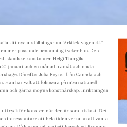
kalla sitt nya utställningsrum ”Arkitektvägen 44”
är en mer passande benämning tycker han. Den
ed isländske konstnären Helgi Thorgils
n 21 januari och en månad framåt och nästa
Forshage. Därefter Julia Feyrer från Canada och
en. Han har valt att fokusera på internationell
amn och gärna mogna konstnärskap. Inriktningen
.
t uttryck för konsten när den är som friskast. Det
ch intressantare att hela tiden verka än att vänta
ingarna. Då kan en källare i ett hyreshus i Bromma