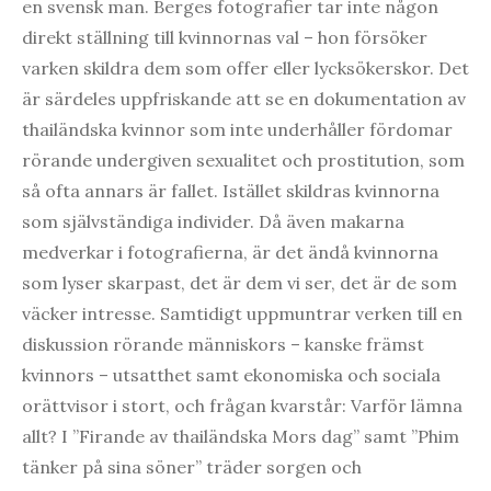
en svensk man. Berges fotografier tar inte någon
direkt ställning till kvinnornas val – hon försöker
varken skildra dem som offer eller lycksökerskor. Det
är särdeles uppfriskande att se en dokumentation av
thailändska kvinnor som inte underhåller fördomar
rörande undergiven sexualitet och prostitution, som
så ofta annars är fallet. Istället skildras kvinnorna
som självständiga individer. Då även makarna
medverkar i fotografierna, är det ändå kvinnorna
som lyser skarpast, det är dem vi ser, det är de som
väcker intresse. Samtidigt uppmuntrar verken till en
diskussion rörande människors – kanske främst
kvinnors – utsatthet samt ekonomiska och sociala
orättvisor i stort, och frågan kvarstår: Varför lämna
allt? I ”Firande av thailändska Mors dag” samt ”Phim
tänker på sina söner” träder sorgen och