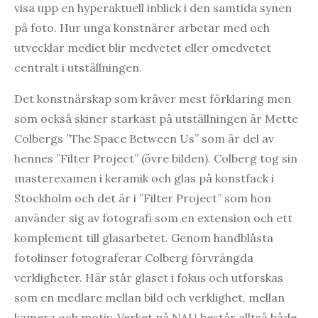
visa upp en hyperaktuell inblick i den samtida synen
på foto. Hur unga konstnärer arbetar med och
utvecklar mediet blir medvetet eller omedvetet
centralt i utställningen.
Det konstnärskap som kräver mest förklaring men
som också skiner starkast på utställningen är Mette
Colbergs ”The Space Between Us” som är del av
hennes ”Filter Project” (övre bilden). Colberg tog sin
masterexamen i keramik och glas på konstfack i
Stockholm och det är i ”Filter Project” som hon
använder sig av fotografi som en extension och ett
komplement till glasarbetet. Genom handblåsta
fotolinser fotograferar Colberg förvrängda
verkligheter. Här står glaset i fokus och utforskas
som en medlare mellan bild och verklighet, mellan
kamera och motiv. Verket på NAU består alltså både