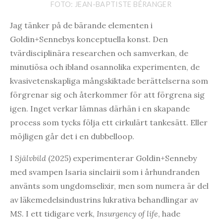
FOTO: JEAN-BAPTISTE BÉRANGER
Jag tänker på de bärande elementen i
Goldin+Sennebys konceptuella konst. Den
tvärdisciplinära researchen och samverkan, de
minutiösa och ibland osannolika experimenten, de
kvasivetenskapliga mångskiktade berättelserna som
förgrenar sig och återkommer för att förgrena sig
igen. Inget verkar lämnas därhän i en skapande
process som tycks följa ett cirkulärt tankesätt. Eller
möjligen går det i en dubbelloop.
I
Självbild
(2025) experimenterar Goldin+Senneby
med svampen Isaria sinclairii som i århundranden
använts som ungdomselixir, men som numera är del
av läkemedelsindustrins lukrativa behandlingar av
MS. I ett tidigare verk,
Insurgency of life
, hade