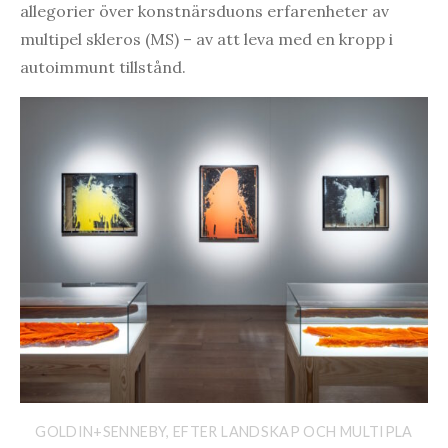
allegorier över konstnärsduons erfarenheter av
multipel skleros (MS) – av att leva med en kropp i
autoimmunt tillstånd.
GOLDIN+SENNEBY, EFTER LANDSKAP OCH MULTIPLA