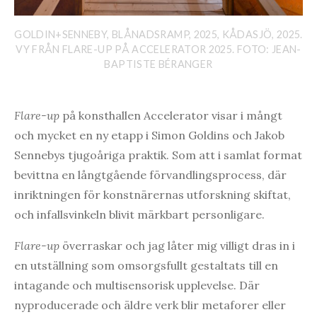
GOLDIN+SENNEBY, BLÅNADSRAMP, 2025, KÅDASJÖ, 2025.
VY FRÅN FLARE-UP PÅ ACCELERATOR 2025. FOTO: JEAN-
BAPTISTE BÉRANGER
Flare-up
på konsthallen Accelerator visar i mångt
och mycket en ny etapp i Simon Goldins och Jakob
Sennebys tjugoåriga praktik. Som att i samlat format
bevittna en långtgående förvandlingsprocess, där
inriktningen för konstnärernas utforskning skiftat,
och infallsvinkeln blivit märkbart personligare.
Flare-up
överraskar och jag låter mig villigt dras in i
en utställning som omsorgsfullt gestaltats till en
intagande och multisensorisk upplevelse. Där
nyproducerade och äldre verk blir metaforer eller