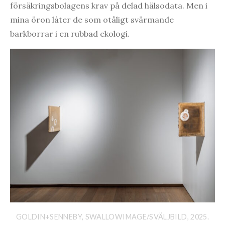
försäkringsbolagens krav på delad hälsodata. Men i
mina öron låter de som otåligt svärmande
barkborrar i en rubbad ekologi.
GOLDIN+SENNEBY, SWALLOWIMAGE/SVÄLJBILD, 2025.