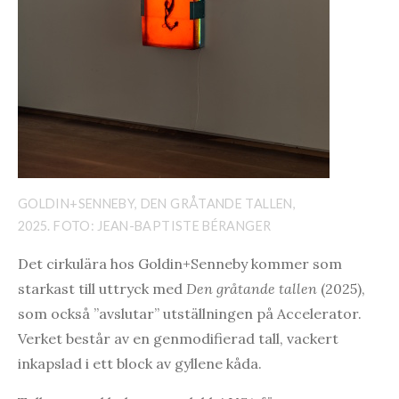
GOLDIN+SENNEBY, DEN GRÅTANDE TALLEN,
2025. FOTO: JEAN-BAPTISTE BÉRANGER
Det cirkulära hos Goldin+Senneby kommer som
starkast till uttryck med
Den gråtande tallen
(2025),
som också ”avslutar” utställningen på Accelerator.
Verket består av en genmodifierad tall, vackert
inkapslad i ett block av gyllene kåda.