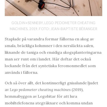
GOLDIN+SENNEBY, LEGO PEDOMETER CHEATING
MACHINES, 2019. FOTO: JEAN-BAPTISTE BÉRANGER
Staplade på varandra formar fällorna en skog av
smala, bräckliga kolumner i den nersläckta salen,
liknande de taniga och ensidiga skogsplanteringarna
man ser runt om i landet. Här doftar det också
lockande från det syntetiska feromonmedlet som
används i fällorna.
Och så över allt, det kontinuerligt gnisslande ljudet
av
Lego pedometer cheating machines
(2019),
hemmabyggen av Legobitar för att lura
mobiltelefonens stegräknare och komma undan