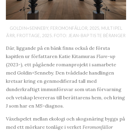
GOLDIN+SENNEBY, FEROMONFÄLLOR, 2025, MULTIPEL
ÄRR, FROTTAGE, 2025. FOTO: JEAN-BAPTISTE BÉRANGER
Där, liggande på en bänk finns också de första
kapitlen ur författaren Katie Kitamuras
Flare-up
(2023-), ett pågående romanprojekt i samarbete
med Goldin+Senneby. Den tvådelade handlingen
kretsar kring en genmodifierad tall med
dunderkraftigt immunförsvar som utan förvarning
och vetskap levereras till berättarens hem, och kring
J som har en MS-diagnos.
Växelspelet mellan ekologi och skogsnäring byggs på
med ett mörkare tonläge i verket
Feromonfällor