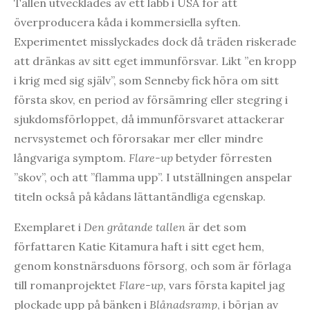
Tallen utvecklades av ett labb i USA för att
överproducera kåda i kommersiella syften.
Experimentet misslyckades dock då träden riskerade
att dränkas av sitt eget immunförsvar. Likt ”en kropp
i krig med sig själv”, som Senneby fick höra om sitt
första skov, en period av försämring eller stegring i
sjukdomsförloppet, då immunförsvaret attackerar
nervsystemet och förorsakar mer eller mindre
långvariga symptom.
Flare-up
betyder förresten
”skov”, och att ”flamma upp”. I utställningen anspelar
titeln också på kådans lättantändliga egenskap.
Exemplaret i
Den gråtande tallen
är det som
författaren Katie Kitamura haft i sitt eget hem,
genom konstnärsduons försorg, och som är förlaga
till romanprojektet
Flare-up,
vars första kapitel jag
plockade upp på bänken i
Blånadsramp
, i början av