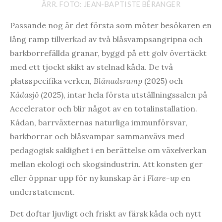
ÄRR. FOTO: JEAN-BAPTISTE BÉRANGER
Passande nog är det första som möter besökaren en
lång ramp tillverkad av två blåsvampsangripna och
barkborrefällda granar, byggd på ett golv övertäckt
med ett tjockt skikt av stelnad kåda. De två
platsspecifika verken,
Blånadsramp
(2025) och
Kådasjö
(2025), intar hela första utställningssalen på
Accelerator och blir något av en totalinstallation.
Kådan, barrväxternas naturliga immunförsvar,
barkborrar och blåsvampar sammanvävs med
pedagogisk saklighet i en berättelse om växelverkan
mellan ekologi och skogsindustrin. Att konsten ger
eller öppnar upp för ny kunskap är i
Flare-up
en
understatement.
Det doftar ljuvligt och friskt av färsk kåda och nytt