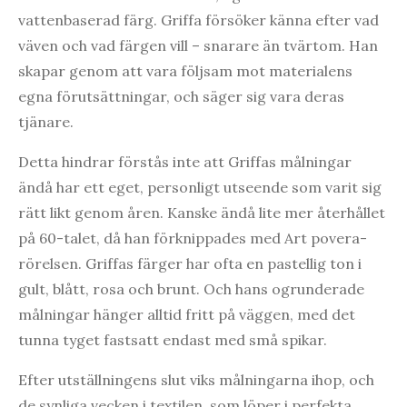
vattenbaserad färg. Griffa försöker känna efter vad
väven och vad färgen vill – snarare än tvärtom. Han
skapar genom att vara följsam mot materialens
egna förutsättningar, och säger sig vara deras
tjänare.
Detta hindrar förstås inte att Griffas målningar
ändå har ett eget, personligt utseende som varit sig
rätt likt genom åren. Kanske ändå lite mer återhållet
på 60-talet, då han förknippades med Art povera-
rörelsen. Griffas färger har ofta en pastellig ton i
gult, blått, rosa och brunt. Och hans ogrunderade
målningar hänger alltid fritt på väggen, med det
tunna tyget fastsatt endast med små spikar.
Efter utställningens slut viks målningarna ihop, och
de synliga vecken i textilen, som löper i perfekta