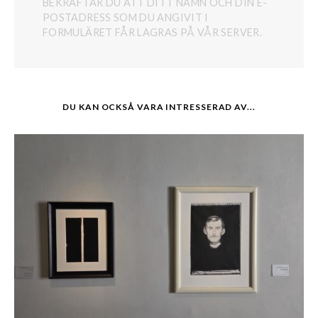
BEKRÄFTAR DU ATT DITT NAMN OCH DIN E-
POSTADRESS SOM DU ANGIVIT I
FORMULÄRET FÅR LAGRAS PÅ VÅR SERVER.
DU KAN OCKSÅ VARA INTRESSERAD AV...