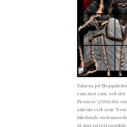
Salarna på Skeppsholme
ram mot ram, och det t
Pictures” (2011) där e
sakrala verk som ”Fear
inledande visdomsorden 
är just en retrospektiv