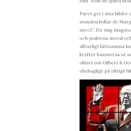
end” som de själva besk
Paret ger i sina bilde
stunden hyllar de Marg
succé”, för mig magstark
och maktens moral och 
allvarligt lättsamma k
krafter basuneras ut a
oklart om Gilbert & Ge
obehagligt på riktigt bli