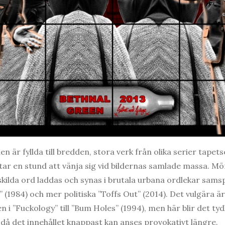
n är fyllda till bredden, stora verk från olika serier tape
ar en stund att vänja sig vid bildernas samlade massa. M
nskilda ord laddas och synas i brutala urbana ordlekar sam
” (1984) och mer politiska ”Toffs Out” (2014). Det vulgära
i ”Fuckology” till ”Bum Holes” (1994), men här blir det tyd
 då det innehållet knappast kan anses provokativt längre.