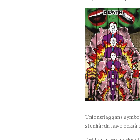
Unionsflaggans symbol
stenhårda näve också 
Det här är en muskelut