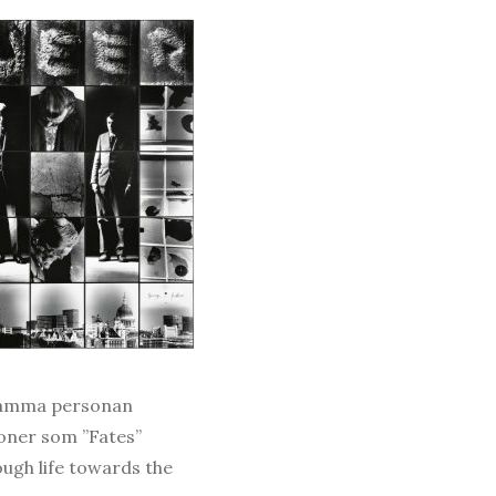
nsamma personan
sioner som ”Fates”
ugh life towards the