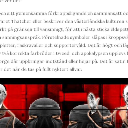
river det.
r och sitt gemensamma förkroppsligande en sammansatt och
aret Thatcher eller beskriver den västerländska kulturen 
t på gränsen till vansinnigt, för att i nästa sticka eldspett
sanningsanspråk. Förstelnade symboler släpas i kroppsvät
upletter, raskravaller och supportervåld. Det är högt och l
v två korrekta farbröder i tweed, och apokalypsen upplevs 
orge där uppbringar motstånd eller hejar på. Det är satir,
r det när de tas på fullt nyktert allvar.