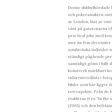
Denne dubbelhövdade k
och pokeransikten outtr
av London, läst av omv
vänt på gatstenarna ef
practical joke med kon
mer än fem decennier fö
symbiotiska individer 
ständigt pågående per
samtidigt gömt i fullt
konstverk märkbart k
vidareutvecklats i foto
bilder som här ligger 
retrospektiv. Från de 
etableras (t ex ”In the
(2005) och den befrian