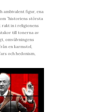
 ambivalent figur, ena
som ”historiens största
 rakt in i religionens
skor till tonerna av
ågt, omvälvningens
från en karmstol,
 fars och hedonism,