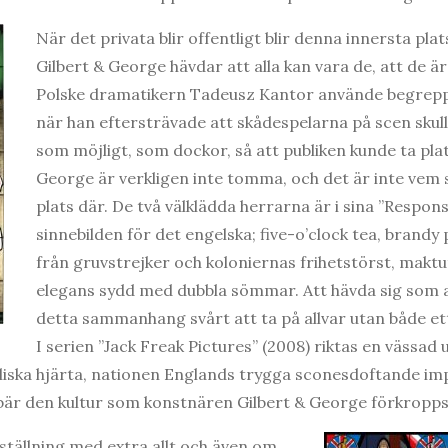
När det privata blir offentligt blir denna innersta plats
Gilbert & George hävdar att alla kan vara de, att de ä
Polske dramatikern Tadeusz Kantor använde begrepp
när han eftersträvade att skådespelarna på scen skul
som möjligt, som dockor, så att publiken kunde ta pla
George är verkligen inte tomma, och det är inte vem 
plats där. De två välklädda herrarna är i sina ”Responsib
sinnebilden för det engelska; five-o’clock tea, brandy
från gruvstrejker och koloniernas frihetstörst, makt
elegans sydd med dubbla sömmar. Att hävda sig som all
detta sammanhang svårt att ta på allvar utan både ett 
I serien ”Jack Freak Pictures” (2008) riktas en vässad
iska hjärta, nationen Englands trygga sconesdoftande imp
bär den kultur som konstnären Gilbert & George förkropps
ställning med extra allt och även om