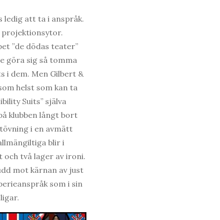
 ledig att ta i anspråk.
r projektionsytor.
et ”de dödas teater”
le göra sig så tomma
ts i dem. Men Gilbert &
som helst som kan ta
ility Suits” själva
 på klubben långt bort
utövning i en avmätt
mängiltiga blir i
och två lager av ironi.
 udd mot kärnan av just
erieanspråk som i sin
ligar.