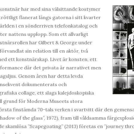
onstnär har med sina välsittande kostymer
öttligt flanerat längs gatorna i sitt kvarter
ärlden i en sönderriven telefonkatalog och
ter nattens upplopp. Som ett allvarligt
stnärsrollen har Gilbert & George under
rvandlat sin relation till en aktör, två
med ett konstnärskap. Livet är konsten, ett
formance där det privata är narrativet men
 dagsljus. Genom åren har detta levda
onsekvent dokumenterats och
grafiska collage, ett slags kalejdoskopiska
till grund för Moderna Museets stora
första finstämda 70-tals verken i svartvitt där den geme
 shadow of the glass”, 1972), fram till våldsamma färgexplo
de skamlösa ”Scapegoating” (2013) företas en ”journey thro