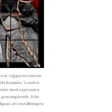
tserar väggarna nästan
örkt komiska ”London
spelar med expressiva
 är genomgående, från
ligast att utställningen