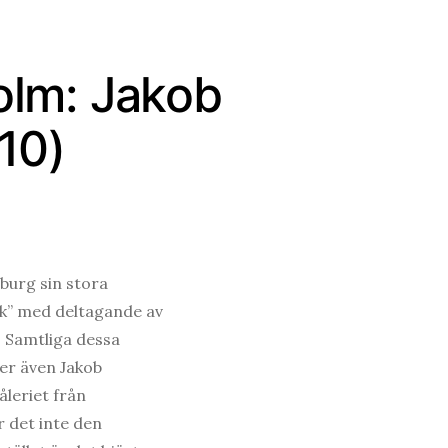
holm: Jakob
10)
burg sin stora
rk” med deltagande av
 Samtliga dessa
ler även Jakob
åleriet från
r det inte den