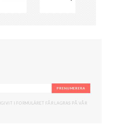
PRENUMERERA
GIVIT I FORMULÄRET FÅR LAGRAS PÅ VÅR