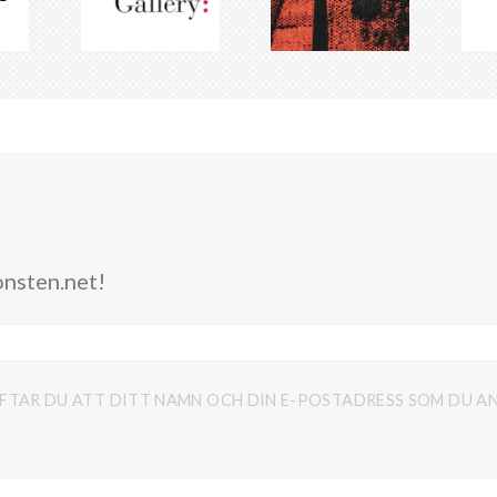
onsten.net!
FTAR DU ATT DITT NAMN OCH DIN E-POSTADRESS SOM DU AN