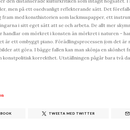
r den distanserade kulturkritiken som intagit högsätet. I s
r, men på ett osedvanligt reflekterande sätt. Det förefa
g fram med konsthistorien som lackmuspapper, ett instru
ingarna i sitt eget sätt att se och arbeta. De allt mer sky
handlar om mörkret i konsten än mörkret i naturen – har 
rket är ett ombyggt piano. Förädlingsprocessen (om det är r
ilder att göra. I bägge fallen kan man skönja en skönhet fr
h konstpolitisk korrekthet. Utställningen pågår bara två dag
on
EBOOK
TWEETA MED TWITTER