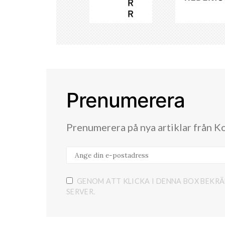
Prenumerera
Prenumerera på nya artiklar från K
GENOM ATT KLICKA I DENNA BOX BEKRÄ
SERVER.