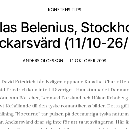
KONSTENS TIPS
klas Belenius, Stock
ckarsvärd (11/10-26/
ANDERS OLOFSSON
11 OKTOBER 2008
 David Friedrich i år. Nyligen öppnade Kunsthal Charlotten
vid Friedrich kom inte till Sverige… Han stannade i Danma
röm, Ann Böttcher, Leonard Forslund och Håkan Rehnberg.
vt förhållande till den tyske romantikerns bilder. Detta gäl
ällning ”Nocturne” tar pulsen på det murriga tyska naturm
. Anckarsvärd drar sig inte för att ta ut svängarna. Här ä