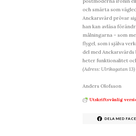
postmoderna ironin elle
och smärta som väglede
Anckarsvärd prövar si
han kan avläsa förändr
målningarna – som mer 
flygel, som i själva ve
del med Anckarsvärds b
heter funktionalitet oc
(Adress: Ulrikagatan 13)
Anders Olofsson
Utskriftsvänlig versi
DELA MED FAC