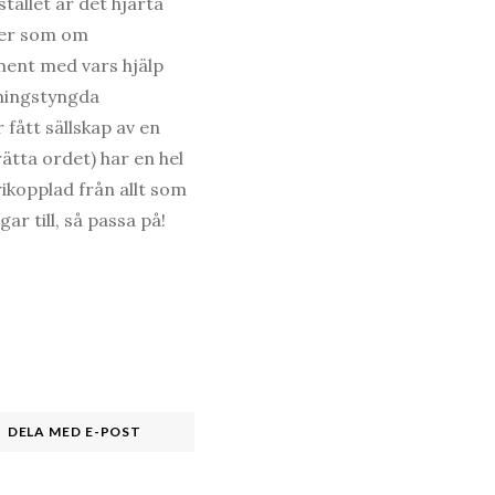
tället är det hjärta
ller som om
ment med vars hjälp
mningstyngda
fått sällskap av en
ätta ordet) har en hel
ikopplad från allt som
ar till, så passa på!
DELA MED E-POST