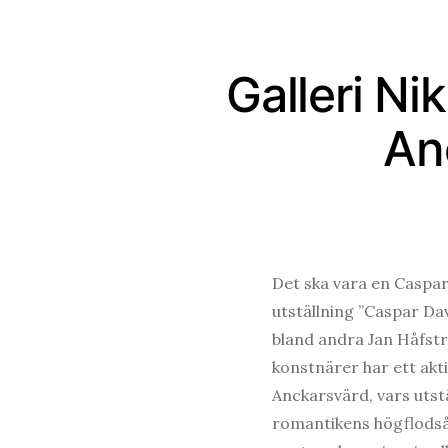
Galleri Ni
An
Det ska vara en Caspar
utställning ”Caspar Da
bland andra Jan Håfst
konstnärer har ett akti
Anckarsvärd, vars utst
romantikens högflodsår