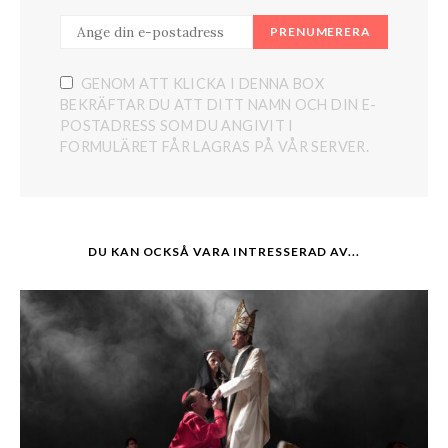
PRENUMERERA
GENOM ATT KLICKA I DENNA BOX
BEKRÄFTAR DU ATT DITT NAMN OCH DIN E-
POSTADRESS SOM DU ANGIVIT I
FORMULÄRET FÅR LAGRAS PÅ VÅR SERVER.
DU KAN OCKSÅ VARA INTRESSERAD AV...