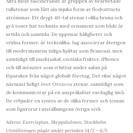
Allra mest fascinerande är gruppen av bearbetade
rullstenar som fått sin mjuka form av flodvattnets
strömmar. Ett drygt 40-tal stenar i olika bruna och
grå toner har tecknats med ornament som både är
urtida och samtida. De uppvisar håligheter och
vridna former, är teckenlika. Jag associerar återigen
till modernismens tidiga hjältar som Brancusi, men
samtidigt till insektsskal, exotiska frukter, iPhones
och till mönster som vi hittar under sulan på
löparskor från något globalt företag. Det vilar något
närmast heligt över Orozcos stenar, samtidigt som
de kommunicerar på en anspråkslöst vardaglig nivå.
De erbjuder en syntes av de olika former och teman
som figurerar i utställningens övriga verk.
Adress: Exercisplan, Skeppsholmen, Stockholm
Utställningen pågår under perioden 14/2 – 4/5