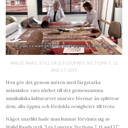
WALID RAAD, STILL UR LES LOUVRES: SECTIONS 7, 11
AND 17, 2019
Hon gör det genom möten med färgstarka
människor vars närhet till det gemensamma
musikaliska kulturarvet snarare förenar än splittrar
dem, alla öppna och fördolda oenigheter till trots.
Något snarlikt hade man kunnat förvänta sig av
Walid Raads verk ”Les Louvres: Sections 7, 11 and 17”,