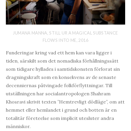
JUMANA MANNA, STILL UR A MAGICAL SUBSTANCE
FLOWS INTO ME, 2016
Funderingar kring vad ett hem kan vara ligger i
tiden, särskilt som det nomadiska förhållningssätt
som tidigare hyllades i samtidskonsten förlorat sin
dragningskraft som en konsekvens av de senaste
decenniernas påtvingade folkförflyttningar. Till
utställningen har socialantropologen Shahram
Khosravi skrivit texten ”Hemtrevligt dödläge”, om att
hemmet eller hemlandet i grund och botten är en
totalitär företeelse som implicit utesluter andra
människor.