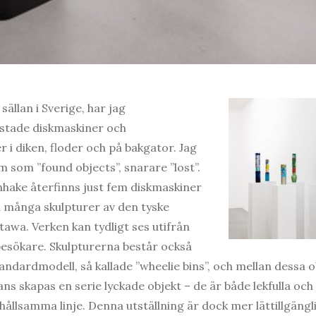
ällan i Sverige, har jag
stade diskmaskiner och
r i diken, floder och på bakgator. Jag
em som ”found objects”, snarare ”lost”.
hake återfinns just fem diskmaskiner
 många skulpturer av den tyske
tawa. Verken kan tydligt ses utifrån
esökare. Skulpturerna består också
ndardmodell, så kallade ”wheelie bins”, och mellan dessa o
ans skapas en serie lyckade objekt – de är både lekfulla och 
rhållsamma linje. Denna utställning är dock mer lättillgängli