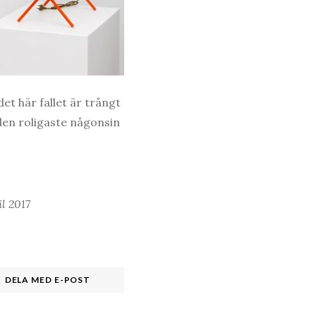
det här fallet är trångt
 den roligaste någonsin
l 2017
DELA MED E-POST