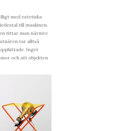
dligt med estetiska
edestal till maskinen.
 men tittar man närmre
stnären tar alltså
 upphittade. Inget
humor och att objekten