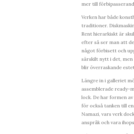
mer till förbipasserand
Verken har både konsth
traditioner. Diskmaskin
Rent hierarkiskt är sk
efter så ser man att de
något förbisett och upp
särskilt nytt i det, me
blir överraskande estet
Längre in i galleriet m
assemblerade ready-ma
lock. De har formen av 
för också tanken till e
Namazi, vars verk doc
anspråk och vara ihopsa