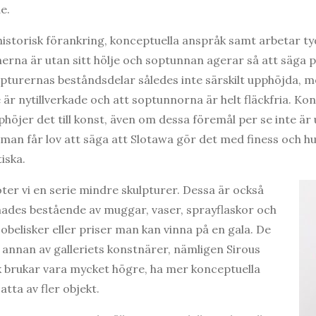
e.
istorisk förankring, konceptuella anspråk samt arbetar ty
erna är utan sitt hölje och soptunnan agerar så att säga pi
ulpturernas beståndsdelar således inte särskilt upphöjda,
 är nytillverkade och att soptunnorna är helt fläckfria. Kon
höjer det till konst, även om dessa föremål per se inte är
n man får lov att säga att Slotawa gör det med finess och 
iska.
öter vi en serie mindre skulpturer. Dessa är också
des bestående av muggar, vaser, sprayflaskor och
obelisker eller priser man kan vinna på en gala. De
n annan av galleriets konstnärer, nämligen Sirous
k brukar vara mycket högre, ha mer konceptuella
tta av fler objekt.