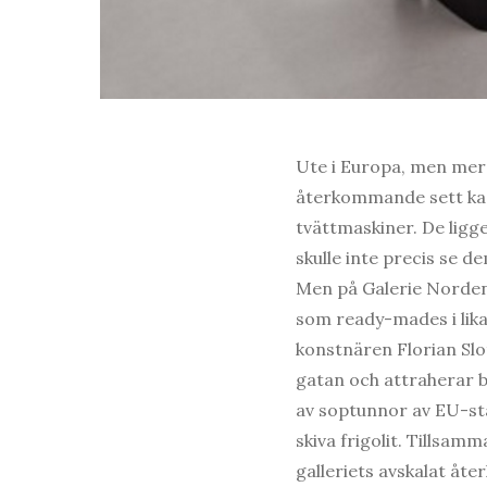
Ute i Europa, men mer s
återkommande sett ka
tvättmaskiner. De ligge
skulle inte precis se d
Men på Galerie Norden
som ready-mades i lika
konstnären Florian Slo
gatan och attraherar b
av soptunnor av EU-sta
skiva frigolit. Tillsamm
galleriets avskalat åte