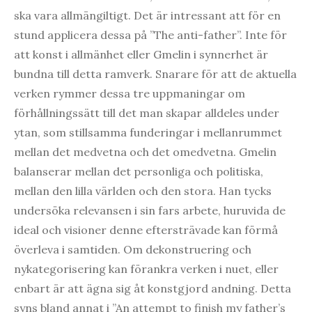
ska vara allmängiltigt. Det är intressant att för en
stund applicera dessa på ”The anti-father”. Inte för
att konst i allmänhet eller Gmelin i synnerhet är
bundna till detta ramverk. Snarare för att de aktuella
verken rymmer dessa tre uppmaningar om
förhållningssätt till det man skapar alldeles under
ytan, som stillsamma funderingar i mellanrummet
mellan det medvetna och det omedvetna. Gmelin
balanserar mellan det personliga och politiska,
mellan den lilla världen och den stora. Han tycks
undersöka relevansen i sin fars arbete, huruvida de
ideal och visioner denne eftersträvade kan förmå
överleva i samtiden. Om dekonstruering och
nykategorisering kan förankra verken i nuet, eller
enbart är att ägna sig åt konstgjord andning. Detta
syns bland annat i ”An attempt to finish my father’s