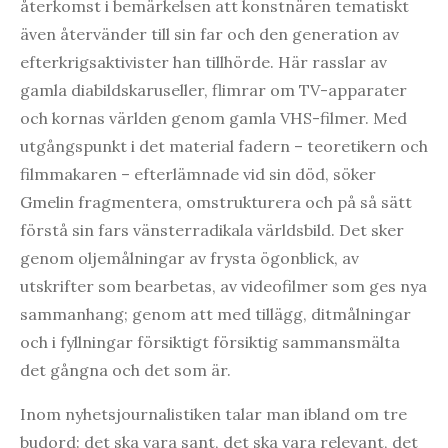
återkomst i bemärkelsen att konstnären tematiskt
även återvänder till sin far och den generation av
efterkrigsaktivister han tillhörde. Här rasslar av
gamla diabildskaruseller, flimrar om TV-apparater
och kornas världen genom gamla VHS-filmer. Med
utgångspunkt i det material fadern – teoretikern och
filmmakaren – efterlämnade vid sin död, söker
Gmelin fragmentera, omstrukturera och på så sätt
förstå sin fars vänsterradikala världsbild. Det sker
genom oljemålningar av frysta ögonblick, av
utskrifter som bearbetas, av videofilmer som ges nya
sammanhang; genom att med tillägg, ditmålningar
och i fyllningar försiktigt försiktig sammansmälta
det gångna och det som är.
Inom nyhetsjournalistiken talar man ibland om tre
budord: det ska vara sant, det ska vara relevant, det