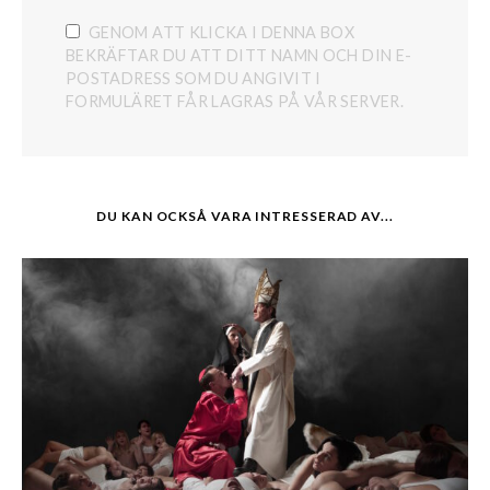
GENOM ATT KLICKA I DENNA BOX
BEKRÄFTAR DU ATT DITT NAMN OCH DIN E-
POSTADRESS SOM DU ANGIVIT I
FORMULÄRET FÅR LAGRAS PÅ VÅR SERVER.
DU KAN OCKSÅ VARA INTRESSERAD AV...