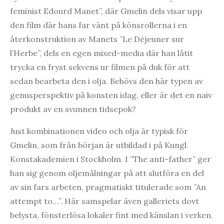
feminist Edourd Manet”, där Gmelin dels visar upp
den film där hans far vänt på könsrollerna i en
återkonstruktion av Manets ”Le Déjeuner sur
l’Herbe”, dels en egen mixed-media där han låtit
trycka en fryst sekvens ur filmen på duk för att
sedan bearbeta den i olja. Behövs den här typen av
genusperspektiv på konsten idag, eller är det en naiv
produkt av en svunnen tidsepok?
Just kombinationen video och olja är typisk för
Gmelin, som från början är utbildad i på Kungl.
Konstakademien i Stockholm. I ”The anti-father” ger
han sig genom oljemålningar på att slutföra en del
av sin fars arbeten, pragmatiskt titulerade som ”An
attempt to…”. Här samspelar även galleriets dovt
belysta, fönsterlösa lokaler fint med känslan i verken.