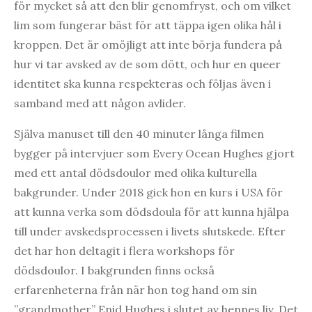
för mycket så att den blir genomfryst, och om vilket
lim som fungerar bäst för att täppa igen olika hål i
kroppen. Det är omöjligt att inte börja fundera på
hur vi tar avsked av de som dött, och hur en queer
identitet ska kunna respekteras och följas även i
samband med att någon avlider.
Själva manuset till den 40 minuter långa filmen
bygger på intervjuer som Every Ocean Hughes gjort
med ett antal dödsdoulor med olika kulturella
bakgrunder. Under 2018 gick hon en kurs i USA för
att kunna verka som dödsdoula för att kunna hjälpa
till under avskedsprocessen i livets slutskede. Efter
det har hon deltagit i flera workshops för
dödsdoulor. I bakgrunden finns också
erfarenheterna från när hon tog hand om sin
”grandmother” Enid Hughes i slutet av hennes liv. Det