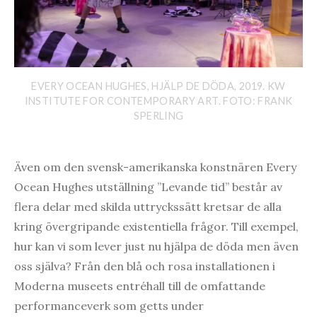
EVERY OCEAN HUGHES, HJÄLP DE DÖDA, 2019. KW
INSTITUTE FOR CONTEMPORARY ART. FOTO: FRANK
SPERLING
Även om den svensk-amerikanska konstnären Every
Ocean Hughes utställning ”Levande tid” består av
flera delar med skilda uttryckssätt kretsar de alla
kring övergripande existentiella frågor. Till exempel,
hur kan vi som lever just nu hjälpa de döda men även
oss själva? Från den blå och rosa installationen i
Moderna museets entréhall till de omfattande
performanceverk som getts under