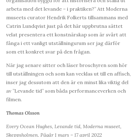
organisation byggd för att historisera och ställa ut
arbeta med det levande – i praktiken?” Att Moderna
museets curator Hendrik Folkerts tillsammans med
Catrin Lundqvist just på det här uppbrutna sättet
velat presentera ett konstnärskap som är svårt att
fånga i ett vanligt utställningsrum ser jag därför
som ett konkret svar på den frågan.
När jag senare sitter och läser broschyren som hör
till utställningen och som kan vecklas ut till en affisch,
inser jag dessutom att den är en minst lika viktig del
av ”Levande tid” som båda performanceverken och
filmen.
Thomas Olsson
Every Ocean Hughes, Levande tid, Moderna museet,
Skeppsholmen. Pågår 1 mars – 17 april 2022