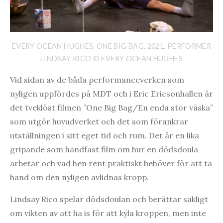
EVERY OCEAN HUGHES, ONE BIG BAG, 2021. PERFORMER
LINDSAY RICO © EVERY OCEAN HUGHES
Vid sidan av de båda performanceverken som
nyligen uppfördes på MDT och i Eric Ericsonhallen är
det tveklöst filmen ”One Big Bag/En enda stor väska”
som utgör huvudverket och det som förankrar
utställningen i sitt eget tid och rum. Det är en lika
gripande som handfast film om hur en dödsdoula
arbetar och vad hen rent praktiskt behöver för att ta
hand om den nyligen avlidnas kropp.
Lindsay Rico spelar dödsdoulan och berättar sakligt
om vikten av att ha is för att kyla kroppen, men inte