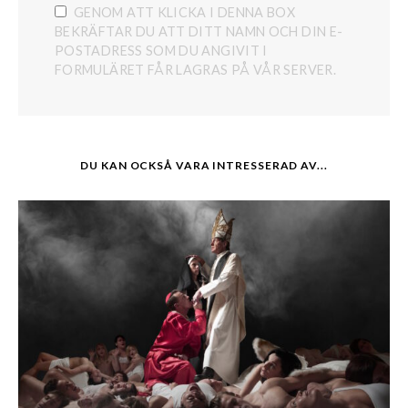
GENOM ATT KLICKA I DENNA BOX
BEKRÄFTAR DU ATT DITT NAMN OCH DIN E-
POSTADRESS SOM DU ANGIVIT I
FORMULÄRET FÅR LAGRAS PÅ VÅR SERVER.
DU KAN OCKSÅ VARA INTRESSERAD AV...