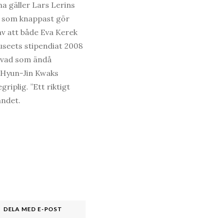
 gäller Lars Lerins
en som knappast gör
av att både Eva Kerek
useets stipendiat 2008
; vad som ändå
r Hyun-Jin Kwaks
riplig. ”Ett riktigt
andet.
DELA MED E-POST