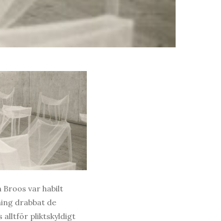
 Broos var habilt
ning drabbat de
lltför pliktskyldigt