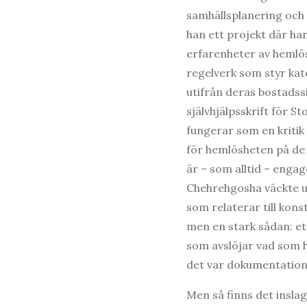
samhällsplanering och a
han ett projekt där han
erfarenheter av hemlö
regelverk som styr ka
utifrån deras bostadssi
självhjälpsskrift för S
fungerar som en kritik
för hemlösheten på de 
är – som alltid – engag
Chehrehgosha väckte u
som relaterar till kon
men en stark sådan: ett 
som avslöjar vad som h
det var dokumentatione
Men så finns det insla