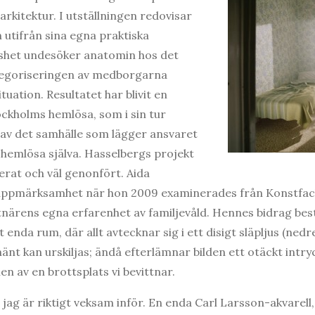
rkitektur. I utställningen redovisar
 utifrån sina egna praktiska
shet undesöker anatomin hos det
tegoriseringen av medborgarna
tuation. Resultatet har blivit en
tockholms hemlösa, som i sin tur
 av det samhälle som lägger ansvaret
hemlösa själva. Hasselbergs projekt
erat och väl genonfört. Aida
ppmärksamhet när hon 2009 examinerades från Konstfack
stnärens egna erfarenhet av familjevåld. Hennes bidrag best
enda rum, där allt avtecknar sig i ett disigt släpljus (nedre
änt kan urskiljas; ändå efterlämnar bilden ett otäckt intr
n av en brottsplats vi bevittnar.
g jag är riktigt veksam inför. En enda Carl Larsson-akvarel