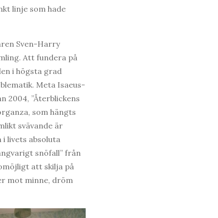
nkt linje som hade
daren Sven-Harry
mling. Att fundera på
en i högsta grad
oblematik. Meta Isaeus-
ån 2004, ”Återblickens
 organza, som hängts
mlikt svävande är
i livets absoluta
ångvarigt snöfall” från
möjligt att skilja på
nser mot minne, dröm