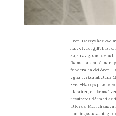
Sven-Harrys har vad m
har: ett förgyllt hus, 
kopia av grundarens bo
”konstmuseum” inom p
fundera en del över. Fi
egna verksamheten? Ma
Sven-Harrys producerar 
identitet, ett konsekve
resultatet därmed är d
utförda. Men chansen är
samlingsutställningar 