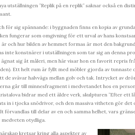
a utställningen ”Replik på en replik” saknar också en disti
ssant.
ch för sig spännande: i byggnaden finns en kopia av grun
lken fungerar som omgivning för ett urval av hans konstsa
n är och hur bilden av hemmet formas är mot den bakgrund
as inte konstnärer i utställningen som tar sig an denna pr
 ägnat sig åt måleri, men här visar hon en favorit repris fr
lden). Ett helt rum är fyllt med möbler gjorda av tunnaste
tt de svävar halvvägs mellan golv och tak. Intrycket av drö
nerna går till minnesfragment i medvetandet hos en person 
ristalova bidrar med ett äldre verk, skulpturen ”Efter ett l
ts in i tjocka snödrivor, och den massiva vitheten gör det o
Allt förvandlas till delar av en och samma helhet, vars grä
r medveten otydliga.
ärskap kretsar kring alla aspekter av