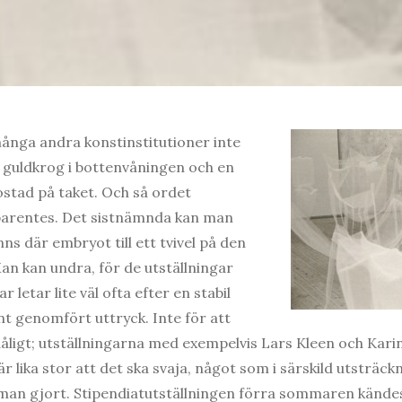
ånga andra konstinstitutioner inte
en guldkrog i bottenvåningen och en
stad på taket. Och så ordet
arentes. Det sistnämnda kan man
nns där embryot till ett tvivel på den
n kan undra, för de utställningar
letar lite väl ofta efter en stabil
nt genomfört uttryck. Inte för att
åligt; utställningarna med exempelvis Lars Kleen och Karin
 lika stor att det ska svaja, något som i särskild utsträck
man gjort. Stipendiatutställningen förra sommaren kändes a