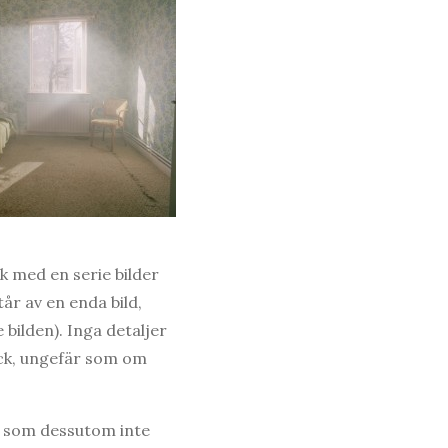
 med en serie bilder
år av en enda bild,
 bilden). Inga detaljer
yck, ungefär som om
l, som dessutom inte