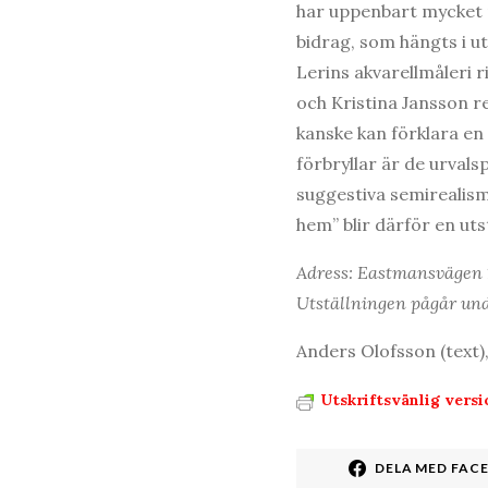
har uppenbart mycket 
bidrag, som hängts i u
Lerins akvarellmåleri r
och Kristina Jansson r
kanske kan förklara en
förbryllar är de urval
suggestiva semirealism 
hem” blir därför en ut
Adress: Eastmansvägen 
Utställningen pågår und
Anders Olofsson (text
Utskriftsvänlig versi
DELA MED FAC