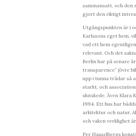
sammansatt, och den ny
gjort den riktigt intre
Utgångspunkten är i o
Karlssons eget hem, vi
vad ett hem egentlige
relevant. Och det sakn
Berlin har på senare år
transparence” (övre bi
upp i tunna trådar så a
starkt, och associatio
slutskede. Även Klara K
1994. Ett hus har bädda
arkitektur och natur. 
och vaken verklighet ä
Per Hasselbergs konstn