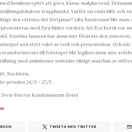
med hemkonceptet att göra, känns malplacerad. Detsamma
tställningslokalens trapphusdel. Varför en enda bild, och 
iktigt den rättvisa det förtjänar? Lika fundersam blir man 
epresenteras med fyra bilder vardera. Att Eva Kerek var m
 del. Kristina Jansson har ännu inte förärats den ynnesten
sprinciper son styrt valet av verk och presentation. Och nä
transformerats till fototapet blir logiken ännu mer svårbeg
ställning med ambitioner som inte riktigt matchas av utför
10, Stockholm
er perioden 24/3 – 27/5
), Sven-Harrys Konstmuseum (foto)
on
EBOOK
TWEETA MED TWITTER