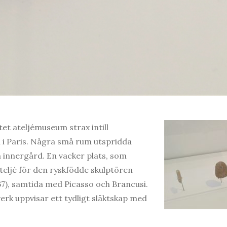
tet ateljémuseum strax intill
i Paris. Några små rum utspridda
 innergård. En vacker plats, som
teljé för den ryskfödde skulptören
7), samtida med Picasso och Brancusi.
rk uppvisar ett tydligt släktskap med