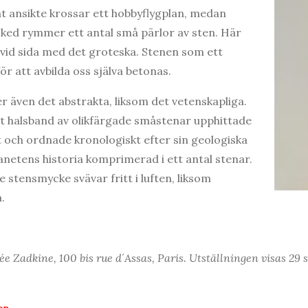
at ansikte krossar ett hobbyflygplan, medan
rsked rymmer ett antal små pärlor av sten. Här
a vid sida med det groteska. Stenen som ett
ör att avbilda oss själva betonas.
 även det abstrakta, liksom det vetenskapliga.
tt halsband av olikfärgade småstenar upphittade
t och ordnade kronologiskt efter sin geologiska
lanetens historia komprimerad i ett antal stenar.
 stensmycke svävar fritt i luften, liksom
.
 Zadkine, 100 bis rue d´Assas, Paris. Utställningen visas 29 
on