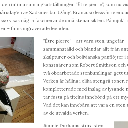
i den intima samlingsutställningen ”Être pierre”, som nu vi
rsdagen av Zadkines bortgång. Brancusi dessvärre endas
asso visas några fascinerande små stenansikten. På mjukt
ter – finns ingraverade leenden.
”Être pierre” – att vara sten, ungefär –
sammanställd och blandar allt från ant
skulpturer och bolivianska panflöjter i 
konstnärer som Robert Smithson och 
två obearbetade stenbumlingar gett uts
Verken är hållna i olika stengrå toner
kompletterade med inslag av lysande n
tar fasta på titelns innebörd på ett my
Vad det kan innebära att vara en sten 
av de utvalda verken.
Jimmie Durhams stora sten