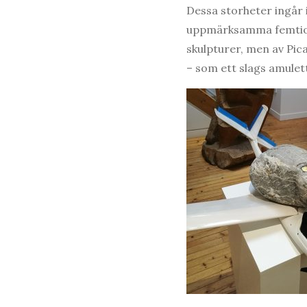
Dessa storheter ingår 
uppmärksamma femtioå
skulpturer, men av Pic
– som ett slags amulet