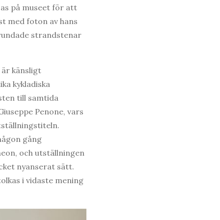
sas på museet för att
t med foton av hans
 rundade strandstenar
 är känsligt
ika kykladiska
sten till samtida
Giuseppe Penone, vars
tällningstiteln.
, någon gång
eon, och utställningen
cket nyanserat sätt.
tolkas i vidaste mening