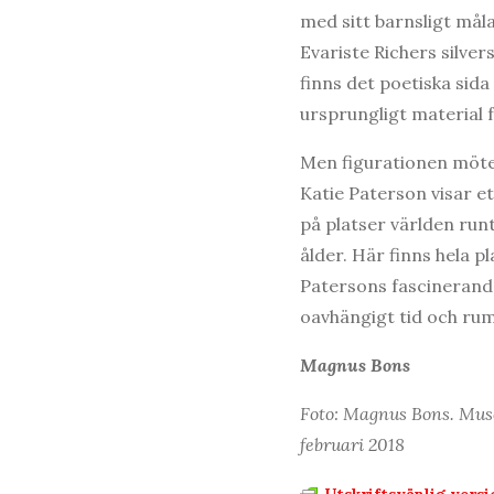
med sitt barnsligt mål
Evariste Richers silve
finns det poetiska sid
ursprungligt material f
Men figurationen möter
Katie Paterson visar e
på platser världen run
ålder. Här finns hela p
Patersons fascinerande
oavhängigt tid och rum
Magnus Bons
Foto: Magnus Bons. Musée
februari 2018
Utskriftsvänlig versi