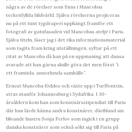
några av de rörelser som finns i Mancobas
teckenfyllda bildvärld. Själva rörelserna projiceras
nu på ett tunt tygdraperi upphängt framför ett
fotografi av gatufasaden vid Mancobas ateljé i Paris.
Själva titeln, läser jag i det rika informationsmaterial
som tagits fram kring utställningen, syftar på ett
citat av Mancoba då han på en uppmaning att dansa
svarade att han gärna skulle göra det men först ”i
ett framtida, annorlunda samhälle”.
Ernest Mancoba föddes och växte upp i Turffontein,
strax utanför Johannesburg i Sydafrika. I 30-
årsåldern kom han som konstnärsstipendiat till Paris
där han lärde känna andra konstnärer, däribland sin
blivande hustru Sonja Ferlov som ingick i en grupp
danska konstnärer som också sökt sig till Paris på