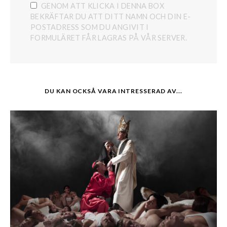
GENOM ATT KLICKA I DENNA BOX
BEKRÄFTAR DU ATT DITT NAMN OCH DIN E-
POSTADRESS SOM DU ANGIVIT I
FORMULÄRET FÅR LAGRAS PÅ VÅR SERVER.
DU KAN OCKSÅ VARA INTRESSERAD AV...