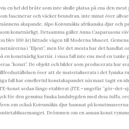
etvis en hel del bråte som inte skulle platsa på ens den mest
som fascinerar och väcker beundran, inte minst över allva
ännens skapande. Alpo Koivumäkis afrikanska djur och pal
kt som konstnärligt. Detsamma gäller Anna Casparssons vä
on blev 100 år) hittade vägen till Moderna Museet. Gem
konstnärerna i ”Eljest”, men för det mesta har det handlat
å en konstnärlig karriär, i vissa fall inte ens med en tanke 
ceras ”konst”. De objekt och bilder som producerats har sv
illfredsställelsen över att de materialiserats i det fysiska
iga fall har emellertid konstskapandet närmast tagit en id
TE-konst sedan länge etablerat (ITE = ungefär ”gör-det-sj
yck för den genuina finska landsbygden med dess tuffa, o
 Även om också Koivumäkis djur hamnat på konstmuseerna 
h antietablissemanget. Drömmen om en annan konst rym