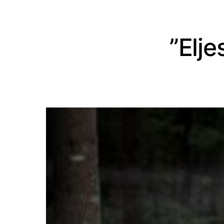
”Elje