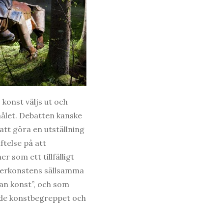
 konst väljs ut och
målet. Debatten kanske
tt göra en utställning
ftelse på att
r som ett tillfälligt
iderkonstens sällsamma
nan konst”, och som
 både konstbegreppet och