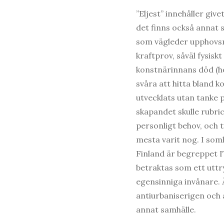
”Eljest” innehåller giv
det finns också annat 
som vägleder upphovsm
kraftprov, såväl fysis
konstnärinnans död (h
svåra att hitta bland 
utvecklats utan tanke p
skapandet skulle rubri
personligt behov, och t
mesta varit nog. I soml
Finland är begreppet I
betraktas som ett uttr
egensinniga invånare.
antiurbaniserigen oc
annat samhälle.