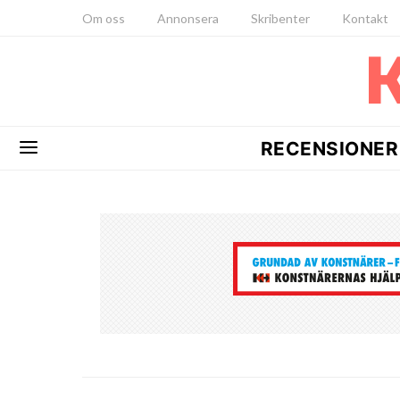
Om oss
Annonsera
Skribenter
Kontakt
RECENSIONER