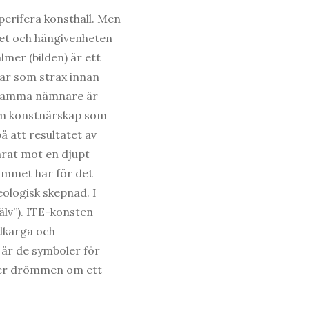
 perifera konsthall. Men
ret och hängivenheten
mer (bilden) är ett
var som strax innan
ensamma nämnare är
 om konstnärskap som
på att resultatet av
arat mot en djupt
 rummet har för det
eologisk skepnad. I
älv”). ITE-konsten
rdkarga och
är de symboler för
mer drömmen om ett