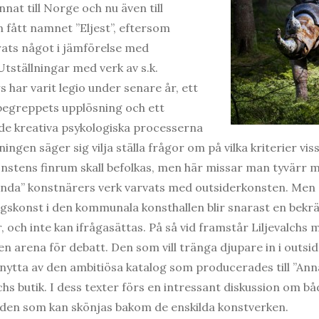
nat till Norge och nu även till
 fått namnet ”Eljest”, eftersom
rats något i jämförelse med
ställningar med verk av s.k.
s har varit legio under senare år, ett
begreppets upplösning och ett
 de kreativa psykologiska processerna
ngen säger sig vilja ställa frågor om på vilka kriterier viss
onstens finrum skall befolkas, men här missar man tyvärr 
nda” konstnärers verk varvats med outsiderkonsten. Men a
gskonst i den kommunala konsthallen blir snarast en bekrä
 och inte kan ifrågasättas. På så vid framstår Liljevalchs me
en arena för debatt. Den som vill tränga djupare in i outs
 nytta av den ambitiösa katalog som producerades till ”An
alchs butik. I dess texter förs en intressant diskussion om
öden som kan skönjas bakom de enskilda konstverken.