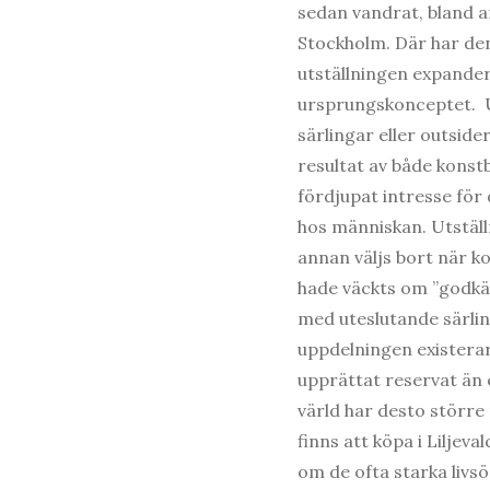
sedan vandrat, bland an
Stockholm. Där har den
utställningen expande
ursprungskonceptet. Ut
särlingar eller outsider
resultat av både konst
fördjupat intresse för
hos människan. Utställni
annan väljs bort när k
hade väckts om ”godkä
med uteslutande särlin
uppdelningen existerar,
upprättat reservat än 
värld har desto större
finns att köpa i Liljev
om de ofta starka livs