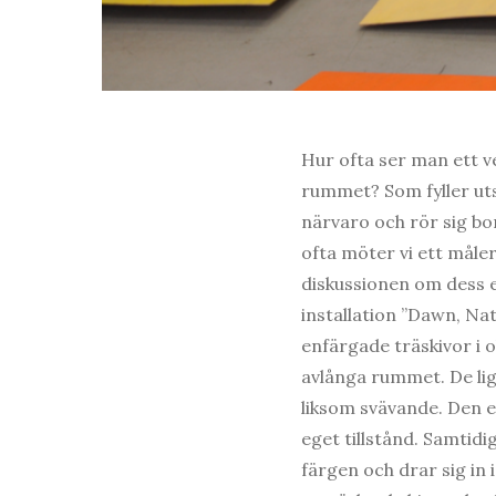
Hur ofta ser man ett v
rummet? Som fyller uts
närvaro och rör sig bo
ofta möter vi ett måler
diskussionen om dess e
installation ”Dawn, Nat
enfärgade träskivor i o
avlånga rummet. De lig
liksom svävande. Den en
eget tillstånd. Samtidi
färgen och drar sig in