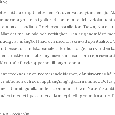
 dy.
fter att ha dragits efter en båt över vattenytan i en sjö. 
mmarmorgon, och i galleriet kan man ta del av dokumentat
ats på ett podium. Friebergs installation ”Dawn, Naten” 
hållandet mellan bild och verklighet. Den är genomförd med 
tidigt är mångbottnad och med en skruvad spiritualitet. 
 intresse för landskapsmåleri, för hur färgerna i världen 
oner. Träskivornas olika nyanser kan läsas som representatio
förtätade färgkropparna till något annat.
 kännetecknas av en redovisande klarhet, där skivornas hål 
der aktionen och som upphängning i gallerirummet. Detta
 mer stämningsfulla underströmmar. ”Dawn, Naten” kombin
åleri med ett passionerat konceptuellt genomförande. Det 
n 4 B, Stockholm