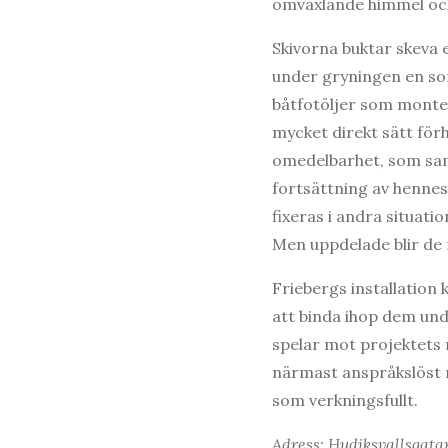
omväxlande himmel och
Skivorna buktar skeva e
under gryningen en so
båtfotöljer som monter
mycket direkt sätt för
omedelbarhet, som sam
fortsättning av hennes
fixeras i andra situati
Men uppdelade blir de 
Friebergs installation
att binda ihop dem un
spelar mot projektets
närmast anspråkslöst m
som verkningsfullt.
Adress: Hudiksvallsgata