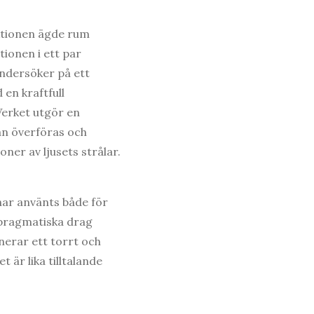
Aktionen ägde rum
ionen i ett par
undersöker på ett
en kraftfull
Verket utgör en
kan överföras och
ner av ljusets strålar.
har använts både för
 pragmatiska drag
erar ett torrt och
är lika tilltalande