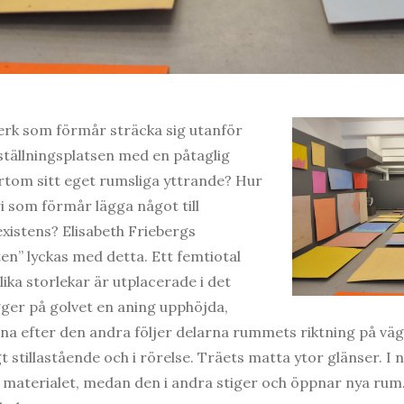
erk som förmår sträcka sig utanför
tällningsplatsen med en påtaglig
rtom sitt eget rumsliga yttrande? Hur
i som förmår lägga något till
xistens? Elisabeth Friebergs
en” lyckas med detta. Ett femtiotal
lika storlekar är utplacerade i det
ger på golvet en aning upphöjda,
a efter den andra följer delarna rummets riktning på väg al
gt stillastående och i rörelse. Träets matta ytor glänser. I 
 i materialet, medan den i andra stiger och öppnar nya ru