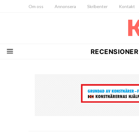
Om oss
Annonsera
Skribenter
Kontakt
RECENSIONER