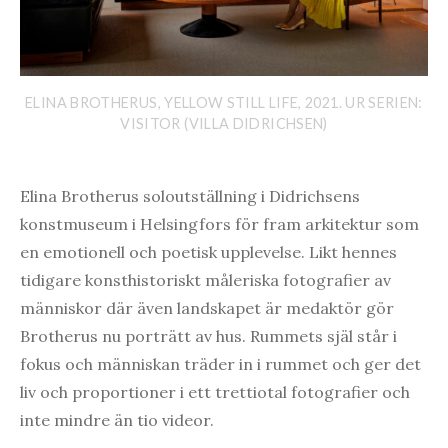
ELINA BROTHERUS, YELLOW STILL LIFE, 2021. UR SERIEN:
VISITOR (VILLA DIDRICHSEN)
Elina Brotherus soloutställning i Didrichsens
konstmuseum i Helsingfors för fram arkitektur som
en emotionell och poetisk upplevelse. Likt hennes
tidigare konsthistoriskt måleriska fotografier av
människor där även landskapet är medaktör gör
Brotherus nu porträtt av hus. Rummets själ står i
fokus och människan träder in i rummet och ger det
liv och proportioner i ett trettiotal fotografier och
inte mindre än tio videor.