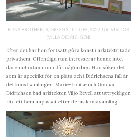
ELINA BROTHERUS, GREEN STILL LIFE, 2022. UR: VISITOR
(VILLA DIDRICHSEN)
Efter det har hon fortsatt göra konst i arkitektritade
privathem. Offentliga rum intresserar henne inte,
däremot intima rum där någon bor. Hon söker det
som är specifikt för en plats och i Didrichsens fall är
det konstsamlingen. Marie-Louise och Gunnar
Didrichsen bad arkitekten Viljo Revell att uttryckligen
rita ett hem anpassat efter deras konstsamling.