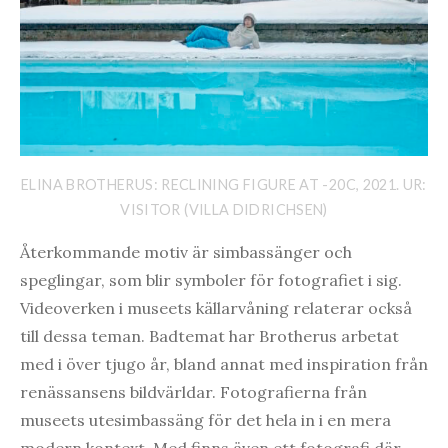
ELINA BROTHERUS: RECLINING FIGURE AT -20C, 2021. UR:
VISITOR (VILLA DIDRICHSEN)
Återkommande motiv är simbassänger och
speglingar, som blir symboler för fotografiet i sig.
Videoverken i museets källarvåning relaterar också
till dessa teman. Badtemat har Brotherus arbetat
med i över tjugo år, bland annat med inspiration från
renässansens bildvärldar. Fotografierna från
museets utesimbassäng för det hela in i en mera
modern kontext. Med finns även ett fotografi där