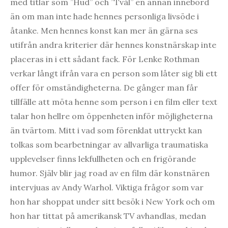
med titlar som ”Hud” och ”Tvål” en annan innebörd
än om man inte hade hennes personliga livsöde i
åtanke. Men hennes konst kan mer än gärna ses
utifrån andra kriterier där hennes konstnärskap inte
placeras in i ett sådant fack. För Lenke Rothman
verkar långt ifrån vara en person som låter sig bli ett
offer för omständigheterna. De gånger man får
tillfälle att möta henne som person i en film eller text
talar hon hellre om öppenheten inför möjligheterna
än tvärtom. Mitt i vad som förenklat uttryckt kan
tolkas som bearbetningar av allvarliga traumatiska
upplevelser finns lekfullheten och en frigörande
humor. Själv blir jag road av en film där konstnären
intervjuas av Andy Warhol. Viktiga frågor som var
hon har shoppat under sitt besök i New York och om
hon har tittat på amerikansk TV avhandlas, medan