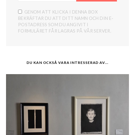
GENOM ATT KLICKA I DENNA BOX
BEKRÄFTAR DU ATT DITT NAMN OCH DIN E-
POSTADRESS SOM DU ANGIVIT I
FORMULÄRET FÅR LAGRAS PÅ VÅR SERVER.
DU KAN OCKSÅ VARA INTRESSERAD AV...