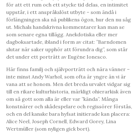
för att ett rum och ett stycke tid delas, en intimitet
uppstår, i ett anspråkslöst utbyte – som ändå i
förlängningen ska nå publikens ögon, hur den nu såg
ut. Michals handskrivna kommentarer kan man se
som senare egna tillägg. Anekdotiska eller mer
dagboksartade, ibland i form av citat: ”Barndomen
slutar när saker upphör att förundra dig”, som står
det under ett porträtt av Eugène Ionesco.
Här finns familj och självporträtt och nära vänner –
inte minst Andy Warhol, som ofta är yngre än vi är
vana att se honom. Men det breda urvalet vidgar sig
till en rikare kulturhistoria, märkligt ohierarkisk även
om så gott som alla är eller var ”kända”. Många
konstnärer och skådespelare och regissörer förstås,
och en del kanske bara hyfsat initierade kan placera:
Alice Neel, Joseph Cornell, Edward Gorey, Lina
Wertmüller (som nyligen gick bort).