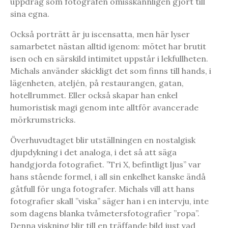
uppdrag som fotografen omisskännligen gjort till
sina egna.
Också porträtt är ju iscensatta, men här lyser
samarbetet nästan alltid igenom: mötet har brutit
isen och en särskild intimitet uppstår i lekfullheten.
Michals använder skickligt det som finns till hands, i
lägenheten, ateljén, på restaurangen, gatan,
hotellrummet. Eller också skapar han enkel
humoristisk magi genom inte alltför avancerade
mörkrumstricks.
Överhuvudtaget blir utställningen en nostalgisk
djupdykning i det analoga, i det så att säga
handgjorda fotografiet. ”Tri X, befintligt ljus” var
hans stående formel, i all sin enkelhet kanske ändå
gåtfull för unga fotografer. Michals vill att hans
fotografier skall ”viska” säger han i en intervju, inte
som dagens blanka tvåmetersfotografier ”ropa”.
Denna viskning blir till en träffande bild just vad