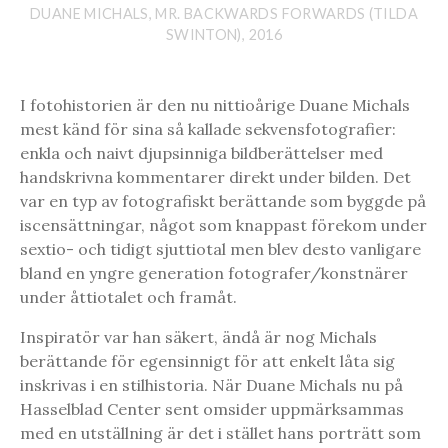
DUANE MICHALS, MR. BACKWARDS FORWARDS (TILDA
SWINTON), 2016
I fotohistorien är den nu nittioårige Duane Michals
mest känd för sina så kallade sekvensfotografier:
enkla och naivt djupsinniga bildberättelser med
handskrivna kommentarer direkt under bilden. Det
var en typ av fotografiskt berättande som byggde på
iscensättningar, något som knappast förekom under
sextio- och tidigt sjuttiotal men blev desto vanligare
bland en yngre generation fotografer/konstnärer
under åttiotalet och framåt.
Inspiratör var han säkert, ändå är nog Michals
berättande för egensinnigt för att enkelt låta sig
inskrivas i en stilhistoria. När Duane Michals nu på
Hasselblad Center sent omsider uppmärksammas
med en utställning är det i stället hans porträtt som