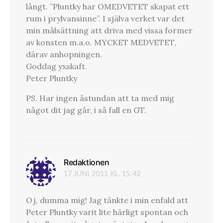
långt. ”Pluntky har OMEDVETET skapat ett
rum i prylvansinne”. I själva verket var det
min målsättning att driva med vissa former
av konsten m.a.o. MYCKET MEDVETET,
därav anhopningen.
Goddag yxskaft.
Peter Pluntky
PS. Har ingen åstundan att ta med mig
något dit jag går, i så fall en GT.
Redaktionen
skriver:
17 JUNI 2011 KL. 15:42
Oj, dumma mig! Jag tänkte i min enfald att
Peter Pluntky varit lite härligt spontan och