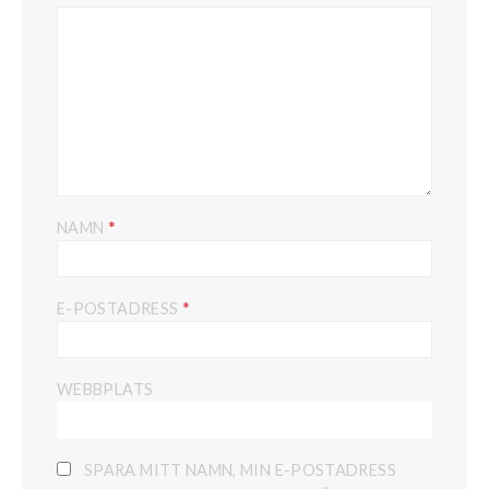
*
NAMN
*
E-POSTADRESS
WEBBPLATS
SPARA MITT NAMN, MIN E-POSTADRESS