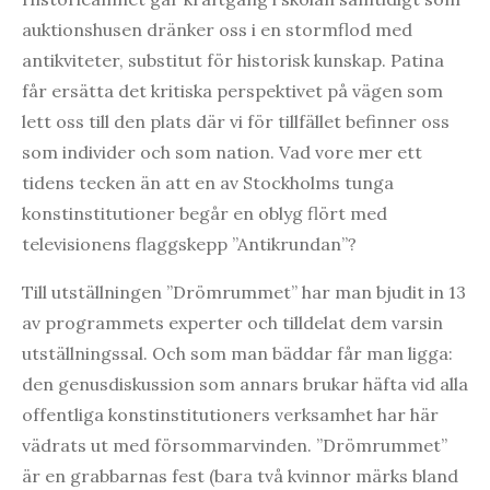
auktionshusen dränker oss i en stormflod med
antikviteter, substitut för historisk kunskap. Patina
får ersätta det kritiska perspektivet på vägen som
lett oss till den plats där vi för tillfället befinner oss
som individer och som nation. Vad vore mer ett
tidens tecken än att en av Stockholms tunga
konstinstitutioner begår en oblyg flört med
televisionens flaggskepp ”Antikrundan”?
Till utställningen ”Drömrummet” har man bjudit in 13
av programmets experter och tilldelat dem varsin
utställningssal. Och som man bäddar får man ligga:
den genusdiskussion som annars brukar häfta vid alla
offentliga konstinstitutioners verksamhet har här
vädrats ut med försommarvinden. ”Drömrummet”
är en grabbarnas fest (bara två kvinnor märks bland