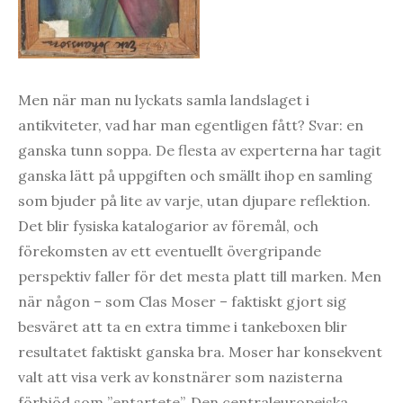
Men när man nu lyckats samla landslaget i
antikviteter, vad har man egentligen fått? Svar: en
ganska tunn soppa. De flesta av experterna har tagit
ganska lätt på uppgiften och smällt ihop en samling
som bjuder på lite av varje, utan djupare reflektion.
Det blir fysiska katalogarior av föremål, och
förekomsten av ett eventuellt övergripande
perspektiv faller för det mesta platt till marken. Men
när någon – som Clas Moser – faktiskt gjort sig
besväret att ta en extra timme i tankeboxen blir
resultatet faktiskt ganska bra. Moser har konsekvent
valt att visa verk av konstnärer som nazisterna
förbjöd som ”entartete”. Den centraleuropeiska