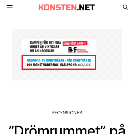
RECENSIONER
”Drömrummet” på