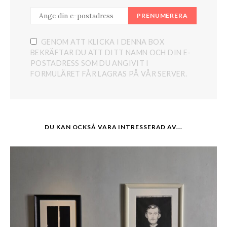
PRENUMERERA
GENOM ATT KLICKA I DENNA BOX
BEKRÄFTAR DU ATT DITT NAMN OCH DIN E-
POSTADRESS SOM DU ANGIVIT I
FORMULÄRET FÅR LAGRAS PÅ VÅR SERVER.
DU KAN OCKSÅ VARA INTRESSERAD AV...