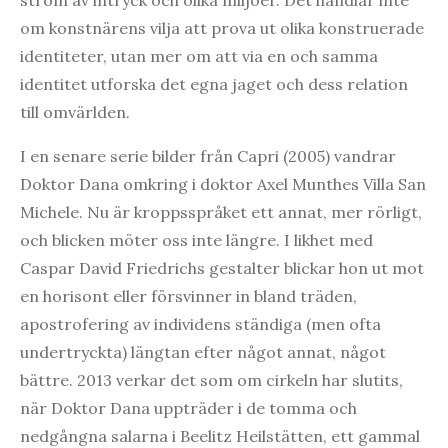
ström av intryck och olika miljöer. Det handlar inte
om konstnärens vilja att prova ut olika konstruerade
identiteter, utan mer om att via en och samma
identitet utforska det egna jaget och dess relation
till omvärlden.
I en senare serie bilder från Capri (2005) vandrar
Doktor Dana omkring i doktor Axel Munthes Villa San
Michele. Nu är kroppsspråket ett annat, mer rörligt,
och blicken möter oss inte längre. I likhet med
Caspar David Friedrichs gestalter blickar hon ut mot
en horisont eller försvinner in bland träden,
apostrofering av individens ständiga (men ofta
undertryckta) längtan efter något annat, något
bättre. 2013 verkar det som om cirkeln har slutits,
när Doktor Dana uppträder i de tomma och
nedgångna salarna i Beelitz Heilstätten, ett gammal