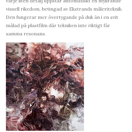
varje liten detalj uppstår automatiskt en myllrande
visuell rikedom, betingad av Ekstrands måleriteknik.
Den fungerar mer övertygande på duk än i en svit
målad på plastfilm där tekniken inte riktigt får
samma resonans.