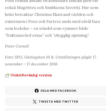
Poes roman antänt en konstnärs fantasi (den var
också Magrittes och Smithsons favorit). Hur som
helst betraktar Christina Ekstrand världen och
existensen i Poes och Sartres anda med såväl fasa
som lockelse – en svindel som rymmer både
”fruktansvärd extas” och ”ohygglig njutning”.
Peter Cornell
Foto: SPG, Gävlegatan 10 B. Utställningen pågår 17
november – 17 december 2016
Utskriftsvänlig version
DELA MED FACEBOOK
TWEETA MED TWITTER