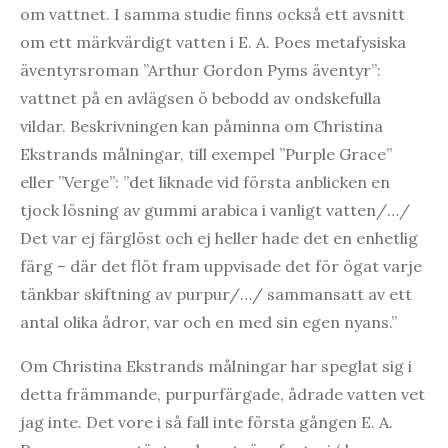
om vattnet. I samma studie finns också ett avsnitt
om ett märkvärdigt vatten i E. A. Poes metafysiska
äventyrsroman ”Arthur Gordon Pyms äventyr”:
vattnet på en avlägsen ö bebodd av ondskefulla
vildar. Beskrivningen kan påminna om Christina
Ekstrands målningar, till exempel ”Purple Grace”
eller ”Verge”: ”det liknade vid första anblicken en
tjock lösning av gummi arabica i vanligt vatten/…/
Det var ej färglöst och ej heller hade det en enhetlig
färg – där det flöt fram uppvisade det för ögat varje
tänkbar skiftning av purpur/…/ sammansatt av ett
antal olika ådror, var och en med sin egen nyans.”
Om Christina Ekstrands målningar har speglat sig i
detta främmande, purpurfärgade, ådrade vatten vet
jag inte. Det vore i så fall inte första gången E. A.