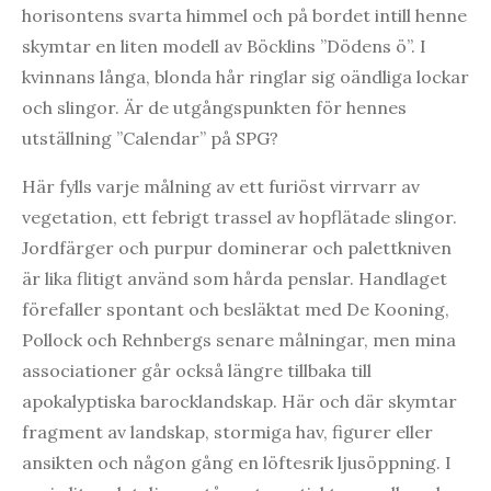
horisontens svarta himmel och på bordet intill henne
skymtar en liten modell av Böcklins ”Dödens ö”. I
kvinnans långa, blonda hår ringlar sig oändliga lockar
och slingor. Är de utgångspunkten för hennes
utställning ”Calendar” på SPG?
Här fylls varje målning av ett furiöst virrvarr av
vegetation, ett febrigt trassel av hopflätade slingor.
Jordfärger och purpur dominerar och palettkniven
är lika flitigt använd som hårda penslar. Handlaget
förefaller spontant och besläktat med De Kooning,
Pollock och Rehnbergs senare målningar, men mina
associationer går också längre tillbaka till
apokalyptiska barocklandskap. Här och där skymtar
fragment av landskap, stormiga hav, figurer eller
ansikten och någon gång en löftesrik ljusöppning. I