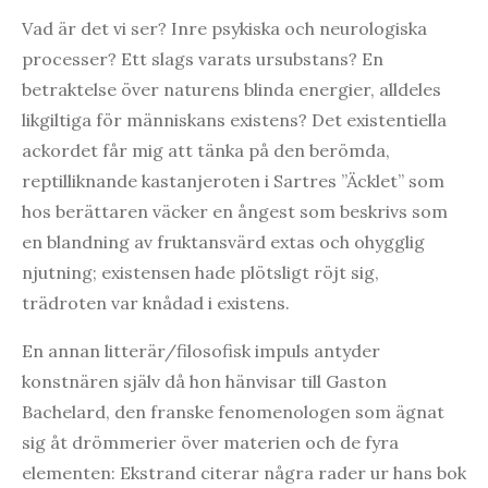
Vad är det vi ser? Inre psykiska och neurologiska
processer? Ett slags varats ursubstans? En
betraktelse över naturens blinda energier, alldeles
likgiltiga för människans existens? Det existentiella
ackordet får mig att tänka på den berömda,
reptilliknande kastanjeroten i Sartres ”Äcklet” som
hos berättaren väcker en ångest som beskrivs som
en blandning av fruktansvärd extas och ohygglig
njutning; existensen hade plötsligt röjt sig,
trädroten var knådad i existens.
En annan litterär/filosofisk impuls antyder
konstnären själv då hon hänvisar till Gaston
Bachelard, den franske fenomenologen som ägnat
sig åt drömmerier över materien och de fyra
elementen: Ekstrand citerar några rader ur hans bok