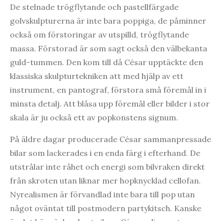
De stelnade trögflytande och pastellfärgade
golvskulpturerna är inte bara poppiga, de påminner
också om förstoringar av utspilld, trögflytande
massa. Förstorad är som sagt också den välbekanta
guld-tummen. Den kom till då César upptäckte den
klassiska skulpturtekniken att med hjälp av ett
instrument, en pantograf, förstora små föremål in i
minsta detalj. Att blåsa upp föremål eller bilder i stor
skala är ju också ett av popkonstens signum.
På äldre dagar producerade César sammanpressade
bilar som lackerades i en enda färg i efterhand. De
utstrålar inte råhet och energi som bilvraken direkt
från skroten utan liknar mer hopknycklad cellofan.
Nyrealismen är förvandlad inte bara till pop utan
något oväntat till postmodern partykitsch. Kanske