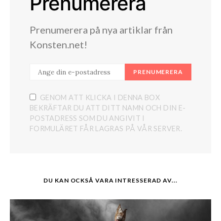
Prenumerera
Prenumerera på nya artiklar från
Konsten.net!
PRENUMERERA
GENOM ATT KLICKA I DENNA BOX
BEKRÄFTAR DU ATT DITT NAMN OCH DIN E-
POSTADRESS SOM DU ANGIVIT I
FORMULÄRET FÅR LAGRAS PÅ VÅR SERVER.
DU KAN OCKSÅ VARA INTRESSERAD AV...