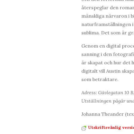
återspeglar den romant
mänskliga närvaron i b
naturframställningen i
sublima. Det som är gr
Genom en digital proce
sanning i den fotografi
är skapat och hur det 
digitalt vill Austin sk
som betraktare.
Adress: Gävlegatan 10 B
Utställningen pågår und
Johanna Theander (text
Utskriftsvänlig versi