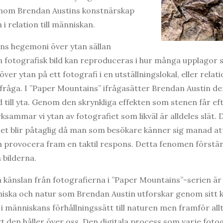
nom Brendan Austins konstnärskap
 i relation till människan.
ens hegemoni över ytan sällan
n fotografisk bild kan reproduceras i hur många upplagor 
över ytan på ett fotografi i en utställningslokal, eller rela
fråga. I ”Paper Mountains” ifrågasätter Brendan Austin d
ild till yta. Genom den skrynkliga effekten som stenen får ef
ammar vi ytan av fotografiet som likväl är alldeles slät. 
fiet blir påtaglig då man som besökare känner sig manad att
h provocera fram en taktil respons. Detta fenomen förstä
 bilderna.
 känslan från fotografierna i ”Paper Mountains”-serien ä
niska och natur som Brendan Austin utforskar genom sitt
i människans förhållningssätt till naturen men framför allt 
t den håller över oss. Den digitala process som varje foto