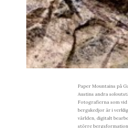
Paper Mountains på Ga
Austins andra soloutst
Fotografierna som vid 
bergskedjor är i verklig
världen, digitalt bearb
större bergsformatione