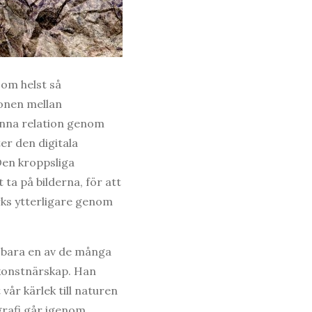
som helst så
tionen mellan
enna relation genom
ter den digitala
Den kroppsliga
 ta på bilderna, för att
rks ytterligare genom
r bara en av de många
 konstnärskap. Han
vår kärlek till naturen
grafi går igenom