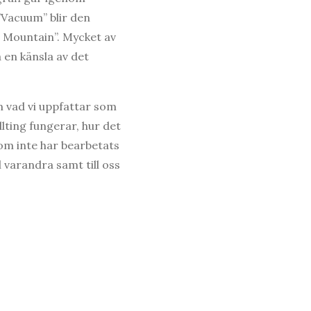
”Vacuum” blir den
g Mountain”. Mycket av
 en känsla av det
m vad vi uppfattar som
lting fungerar, hur det
om inte har bearbetats
l varandra samt till oss