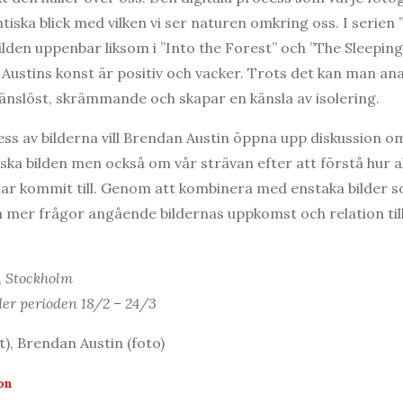
iska blick med vilken vi ser naturen omkring oss. I serien 
ilden uppenbar liksom i ”Into the Forest” och ”The Sleepin
 Austins konst är positiv och vacker. Trots det kan man ana
änslöst, skrämmande och skapar en känsla av isolering.
ss av bilderna vill Brendan Austin öppna upp diskussion o
ska bilden men också om vår strävan efter att förstå hur al
har kommit till. Genom att kombinera med enstaka bilder s
apa mer frågor angående bildernas uppkomst och relation til
, Stockholm
er perioden 18/2 – 24/3
), Brendan Austin (foto)
on