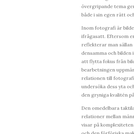
övergripande tema ge
både i sin egen rätt och
Inom fotografi är bild
ifrågasatt. Eftersom e
reflekterar man sällan 
densamma och bilden i
att flytta fokus från b
bearbetningen uppmärks
relationen till fotogra
undersöka dess yta oc
den gryniga kvalitén på
Den omedelbara taktila
relationer mellan män
visar på komplexiteten 
och den förföriska mak