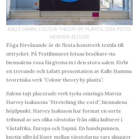
KALLE HAMM, COLOUR THEORY BY PLANTS, 2026. FOTO:
HENDRIK ZEITLER
Föga förvånande är de flesta konstverk textila till
uttrycket. På Textilmuseet lotsas besökare via
biennalens rosa färgtema in i den stora salen, förbi
en trevande och tafatt presentation av Kalle Hamms
teoretiska verk ”Colour theory by plants”.
Salens tajt placerade verk tycks omringa Marcia
Harvey Isakssons ”Stretching the cord”, biennalens
höjdpunkt. Harvey Isaksson har format en sorts
tribunal av sex olika vävstolar från olika kulturer i
Västafrika, Europa och Sapmí. En handspunnen,
knotig ulltråd löper mellan vävstolarna vars skuggor