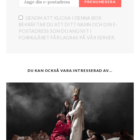
PRENUMERERA
GENOM ATT KLICKA I DENNA BOX
BEKRÄFTAR DU ATT DITT NAMN OCH DIN E-
POSTADRESS SOM DU ANGIVIT I
FORMULÄRET FÅR LAGRAS PÅ VÅR SERVER.
DU KAN OCKSÅ VARA INTRESSERAD AV...