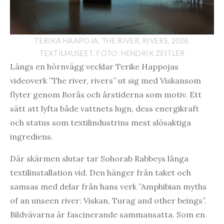
TERIKA HAAPOJA, THE RIVER, RIVERS, 2026.
TEXTILMUSEET. FOTO: HENDRIK ZEITLER
Längs en hörnvägg vecklar Terike Happojas
videoverk ”The river, rivers” ut sig med Viskansom
flyter genom Borås och årstiderna som motiv. Ett
sätt att lyfta både vattnets lugn, dess energikraft
och status som textilindustrins mest slösaktiga
ingrediens.
Där skärmen slutar tar Sohorab Rabbeys långa
textilinstallation vid. Den hänger från taket och
samsas med delar från hans verk ”Amphibian myths
of an unseen river: Viskan, Turag and other beings”.
Bildvävarna är fascinerande sammansatta. Som en