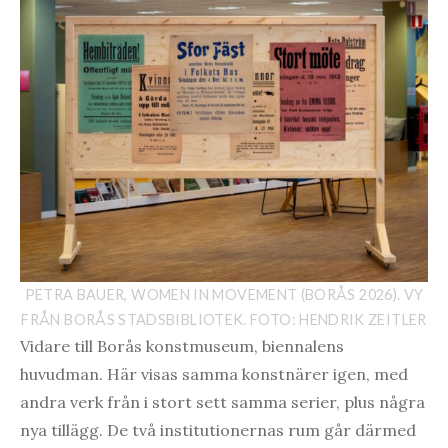
PETRA BAUER, WOMEN IN MOVEMENT (BORÅS 2026). VY
FRÅN BORÅS STADSBIBLIOTEK. FOTO: HENDRIK ZEITLER
Vidare till Borås konstmuseum, biennalens
huvudman. Här visas samma konstnärer igen, med
andra verk från i stort sett samma serier, plus några
nya tillägg. De två institutionernas rum går därmed