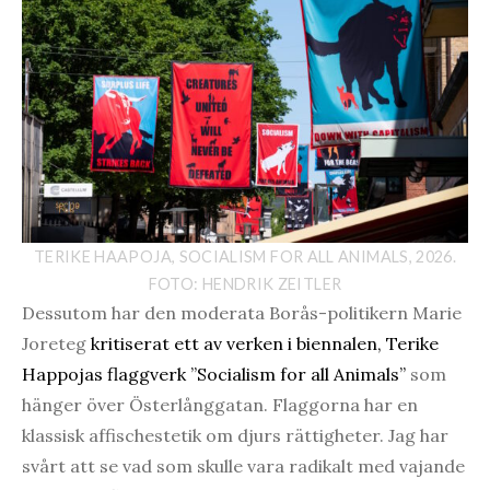
TERIKE HAAPOJA, SOCIALISM FOR ALL ANIMALS, 2026.
FOTO: HENDRIK ZEITLER
Dessutom har den moderata Borås-politikern Marie
Joreteg
kritiserat ett av verken i biennalen, Terike
Happojas flaggverk ”Socialism for all Animals”
som
hänger över Österlånggatan. Flaggorna har en
klassisk affischestetik om djurs rättigheter. Jag har
svårt att se vad som skulle vara radikalt med vajande