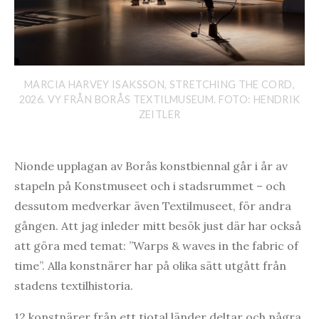
MARCIA HARVEY ISAKSSON, STRETCHING THE CORD,
2026. VY FRÅN BORÅS TEXTILMUSEUM. FOTO: HENDRIK
ZEITLER
Nionde upplagan av Borås konstbiennal går i år av
stapeln på Konstmuseet och i stadsrummet – och
dessutom medverkar även Textilmuseet, för andra
gången. Att jag inleder mitt besök just där har också
att göra med temat: ”Warps & waves in the fabric of
time”. Alla konstnärer har på olika sätt utgått från
stadens textilhistoria.
12 konstnärer från ett tiotal länder deltar och några