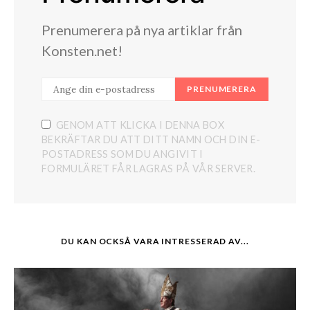
Prenumerera på nya artiklar från
Konsten.net!
PRENUMERERA
GENOM ATT KLICKA I DENNA BOX
BEKRÄFTAR DU ATT DITT NAMN OCH DIN E-
POSTADRESS SOM DU ANGIVIT I
FORMULÄRET FÅR LAGRAS PÅ VÅR SERVER.
DU KAN OCKSÅ VARA INTRESSERAD AV...