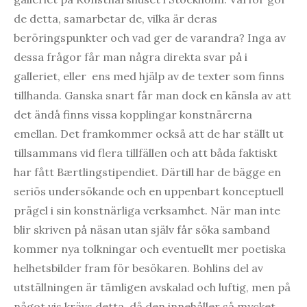
de detta, samarbetar de, vilka är deras
beröringspunkter och vad ger de varandra? Inga av
dessa frågor får man några direkta svar på i
galleriet, eller ens med hjälp av de texter som finns
tillhanda. Ganska snart får man dock en känsla av att
det ändå finns vissa kopplingar konstnärerna
emellan. Det framkommer också att de har ställt ut
tillsammans vid flera tillfällen och att båda faktiskt
har fått Bærtlingstipendiet. Därtill har de bägge en
seriös undersökande och en uppenbart konceptuell
prägel i sin konstnärliga verksamhet. När man inte
blir skriven på näsan utan själv får söka samband
kommer nya tolkningar och eventuellt mer poetiska
helhetsbilder fram för besökaren. Bohlins del av
utställningen är tämligen avskalad och luftig, men på
något vis krävs detta, då den innehåller så mycket