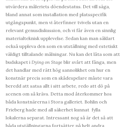
utvärdera måleriets döendestatus. Det vill säga,
bland annat som installation med platsspecifik
utgångspunkt, men vi återfinner tvivels utan en
relevant genusdiskussion, och vi får även en sinnlig
materialteknisk upplevelse. Sedan kan man såklart
också uppleva den som en utställning med estetiskt
väldigt tilltalande målningar. Nu kan det låta som att
budskapet i
Dying on Stage
blir svårt att fånga, men
det handlar med rätt hög sannolikhet om hur en
konstnär precis som en skådespelare måste vara
beredd att satsa allt i sitt arbete, redo att dö på
scenen om så krävs. Detta mod återkommer hos
båda konstnärerna i Stora galleriet. Bohlin och
Frieberg hade med all säkerhet kunnat fylla
lokalerna separat. Intressant nog så är det så att
båda utställningarna fortsätter på helt andra