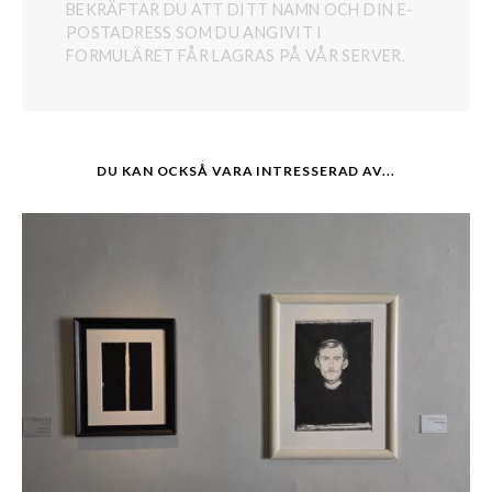
BEKRÄFTAR DU ATT DITT NAMN OCH DIN E-
POSTADRESS SOM DU ANGIVIT I
FORMULÄRET FÅR LAGRAS PÅ VÅR SERVER.
DU KAN OCKSÅ VARA INTRESSERAD AV...