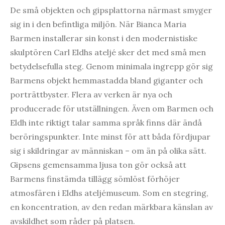
De små objekten och gipsplattorna närmast smyger
sig in i den befintliga miljön. När Bianca Maria
Barmen installerar sin konst i den modernistiske
skulptören Carl Eldhs ateljé sker det med små men
betydelsefulla steg. Genom minimala ingrepp gör sig
Barmens objekt hemmastadda bland giganter och
porträttbyster. Flera av verken är nya och
producerade för utställningen. Även om Barmen och
Eldh inte riktigt talar samma språk finns där ändå
beröringspunkter. Inte minst för att båda fördjupar
sig i skildringar av människan – om än på olika sätt.
Gipsens gemensamma ljusa ton gör också att
Barmens finstämda tillägg sömlöst förhöjer
atmosfären i Eldhs ateljémuseum. Som en stegring,
en koncentration, av den redan märkbara känslan av
avskildhet som råder på platsen.