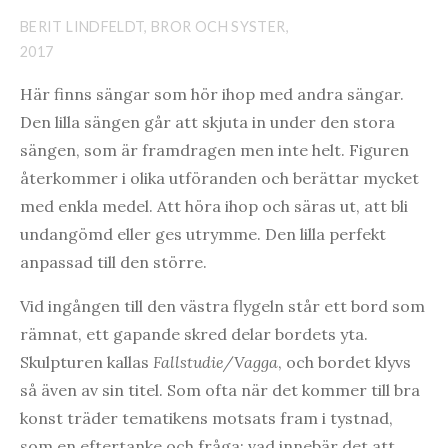
BERIT LINDFELDT, BROR OCH SYSTER,
2017
Här finns sängar som hör ihop med andra sängar.
Den lilla sängen går att skjuta in under den stora
sängen, som är framdragen men inte helt. Figuren
återkommer i olika utföranden och berättar mycket
med enkla medel. Att höra ihop och säras ut, att bli
undangömd eller ges utrymme. Den lilla perfekt
anpassad till den större.
Vid ingången till den västra flygeln står ett bord som
rämnat, ett gapande skred delar bordets yta.
Skulpturen kallas
Fallstudie/Vagga
, och bordet klyvs
så även av sin titel. Som ofta när det kommer till bra
konst träder tematikens motsats fram i tystnad,
som en eftertanke och fråga: vad innebär det att