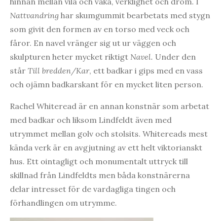
hinnan mellan vila och vaka, verklighet och dröm. I
Nattvandring
har skumgummit bearbetats med stygn
som givit den formen av en torso med veck och
fåror. En navel vränger sig ut ur väggen och
skulpturen heter mycket riktigt
Navel.
Under den
står
Till bredden/Kar
, ett badkar i gips med en vass
och ojämn badkarskant för en mycket liten person.
Rachel Whiteread är en annan konstnär som arbetat
med badkar och liksom Lindfeldt även med
utrymmet mellan golv och stolsits. Whitereads mest
kända verk är en avgjutning av ett helt viktorianskt
hus. Ett ointagligt och monumentalt uttryck till
skillnad från Lindfeldts men båda konstnärerna
delar intresset för de vardagliga tingen och
förhandlingen om utrymme.