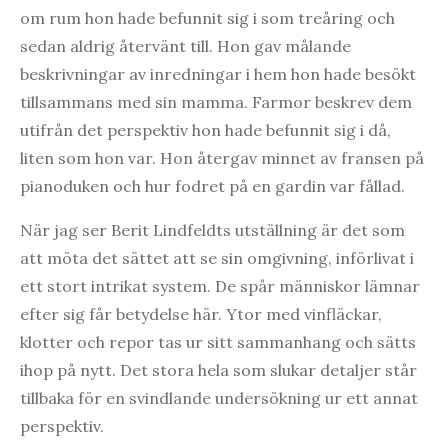
om rum hon hade befunnit sig i som treåring och
sedan aldrig återvänt till. Hon gav målande
beskrivningar av inredningar i hem hon hade besökt
tillsammans med sin mamma. Farmor beskrev dem
utifrån det perspektiv hon hade befunnit sig i då,
liten som hon var. Hon återgav minnet av fransen på
pianoduken och hur fodret på en gardin var fållad.
När jag ser Berit Lindfeldts utställning är det som
att möta det sättet att se sin omgivning, införlivat i
ett stort intrikat system. De spår människor lämnar
efter sig får betydelse här. Ytor med vinfläckar,
klotter och repor tas ur sitt sammanhang och sätts
ihop på nytt. Det stora hela som slukar detaljer står
tillbaka för en svindlande undersökning ur ett annat
perspektiv.