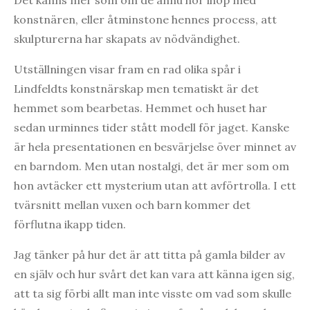
Det känns mer som om de ännu hör ihop med
konstnären, eller åtminstone hennes process, att
skulpturerna har skapats av nödvändighet.
Utställningen visar fram en rad olika spår i
Lindfeldts konstnärskap men tematiskt är det
hemmet som bearbetas. Hemmet och huset har
sedan urminnes tider stått modell för jaget. Kanske
är hela presentationen en besvärjelse över minnet av
en barndom. Men utan nostalgi, det är mer som om
hon avtäcker ett mysterium utan att avförtrolla. I ett
tvärsnitt mellan vuxen och barn kommer det
förflutna ikapp tiden.
Jag tänker på hur det är att titta på gamla bilder av
en själv och hur svårt det kan vara att känna igen sig,
att ta sig förbi allt man inte visste om vad som skulle