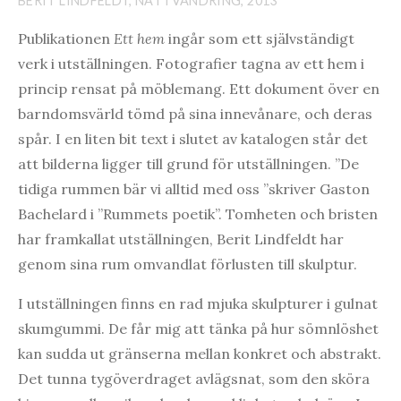
BERIT LINDFELDT, NATTVANDRING, 2013
Publikationen
Ett hem
ingår som ett självständigt
verk i utställningen. Fotografier tagna av ett hem i
princip rensat på möblemang. Ett dokument över en
barndomsvärld tömd på sina innevånare, och deras
spår. I en liten bit text i slutet av katalogen står det
att bilderna ligger till grund för utställningen. ”De
tidiga rummen bär vi alltid med oss ”skriver Gaston
Bachelard i ”Rummets poetik”. Tomheten och bristen
har framkallat utställningen, Berit Lindfeldt har
genom sina rum omvandlat förlusten till skulptur.
I utställningen finns en rad mjuka skulpturer i gulnat
skumgummi. De får mig att tänka på hur sömnlöshet
kan sudda ut gränserna mellan konkret och abstrakt.
Det tunna tygöverdraget avlägsnat, som den sköra