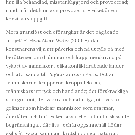
han illa behandlad, misstänkliggjord och provocerad;
i andra är det han som provocerar – vilket är en
konstnärs uppgift.
Mera gränslöst och oförargligt är det pågående
projektet
Head Above Water
(2006 -), där
konstnärens vilja att påverka och nå ut fylls på med
berättelser om drömmar och hopp, nerskrivna på
vykort av människor i olika konfliktdrabbade länder
och återsända till Toguos adress i Paris. Det är
människorna, kropparna, kroppsdelarna,
människors uttryck och handlande; det förskräckliga
som gör ont, det vackra och naturliga; uttryck för
gränser som hindrar, människor som utarmar,
åderlåter och förtrycker; akvareller, utan förskissade
begränsningar, där livs- och kroppsinnehåll flödar,
skiljs åt, växer samman i kretslopp med naturen.