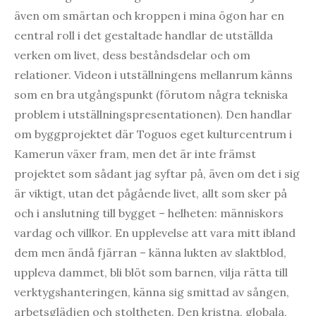
även om smärtan och kroppen i mina ögon har en
central roll i det gestaltade handlar de utställda
verken om livet, dess beståndsdelar och om
relationer. Videon i utställningens mellanrum känns
som en bra utgångspunkt (förutom några tekniska
problem i utställningspresentationen). Den handlar
om byggprojektet där Toguos eget kulturcentrum i
Kamerun växer fram, men det är inte främst
projektet som sådant jag syftar på, även om det i sig
är viktigt, utan det pågående livet, allt som sker på
och i anslutning till bygget – helheten: människors
vardag och villkor. En upplevelse att vara mitt ibland
dem men ändå fjärran – känna lukten av slaktblod,
uppleva dammet, bli blöt som barnen, vilja rätta till
verktygshanteringen, känna sig smittad av sången,
arbetsglädjen och stoltheten. Den kristna, globala,