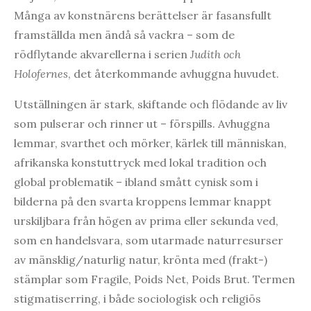
Många av konstnärens berättelser är fasansfullt
framställda men ändå så vackra – som de
rödflytande akvarellerna i serien
Judith och
Holofernes
, det återkommande avhuggna huvudet.
Utställningen är stark, skiftande och flödande av liv
som pulserar och rinner ut – förspills. Avhuggna
lemmar, svarthet och mörker, kärlek till människan,
afrikanska konstuttryck med lokal tradition och
global problematik – ibland smått cynisk som i
bilderna på den svarta kroppens lemmar knappt
urskiljbara från högen av prima eller sekunda ved,
som en handelsvara, som utarmade naturresurser
av mänsklig/naturlig natur, krönta med (frakt-)
stämplar som Fragile, Poids Net, Poids Brut. Termen
stigmatiserring, i både sociologisk och religiös