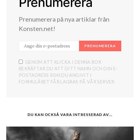
Prenumerera
Prenumerera på nya artiklar från
Konsten.net!
PRENUMERERA
GENOM ATT KLICKA I DENNA BOX
BEKRÄFTAR DU ATT DITT NAMN OCH DIN E-
POSTADRESS SOM DU ANGIVIT I
FORMULÄRET FÅR LAGRAS PÅ VÅR SERVER.
DU KAN OCKSÅ VARA INTRESSERAD AV...