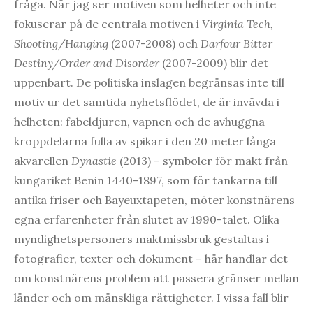
fråga. När jag ser motiven som helheter och inte
fokuserar på de centrala motiven i
Virginia Tech,
Shooting/Hanging
(2007-2008) och
Darfour Bitter
Destiny/Order and Disorder
(2007-2009) blir det
uppenbart. De politiska inslagen begränsas inte till
motiv ur det samtida nyhetsflödet, de är invävda i
helheten: fabeldjuren, vapnen och de avhuggna
kroppdelarna fulla av spikar i den 20 meter långa
akvarellen
Dynastie
(2013) – symboler för makt från
kungariket Benin 1440-1897, som för tankarna till
antika friser och Bayeuxtapeten, möter konstnärens
egna erfarenheter från slutet av 1990-talet. Olika
myndighetspersoners maktmissbruk gestaltas i
fotografier, texter och dokument – här handlar det
om konstnärens problem att passera gränser mellan
länder och om mänskliga rättigheter. I vissa fall blir