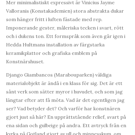
Mer minimalistiskt expressivt är Vinicius Jayme
Valloranis (Konstakademien) stora abstrakta dukar
som hänger fritt i luften fästade med rep.
Imponerande gester, måleriska tecken i svart, rött
och i dukens ton. Ett formspråk som även går igen i
Hedda Hultmans installation av färgstarka
keramikplattor och grafiska emblem på
Konstnärshuset.
Django Giambancos (Marabouparken) väldiga
materialobjekt är ändå i en klass för sig. Det är ett
sånt verk som sätter myror i huvudet, och som jag
längtar efter att få möta. Vad är det egentligen jag
ser? Vad betyder det? Och varför har konstnären
gjort just så här? En upprättstående relief, svart på
ena sidan och gulbeige på andra. Ett avtryck från en
kyrka på Gotland gjort av ull och minnesskum, om