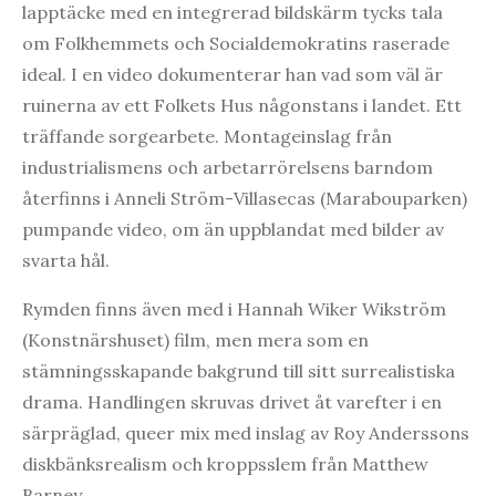
lapptäcke med en integrerad bildskärm tycks tala
om Folkhemmets och Socialdemokratins raserade
ideal. I en video dokumenterar han vad som väl är
ruinerna av ett Folkets Hus någonstans i landet. Ett
träffande sorgearbete. Montageinslag från
industrialismens och arbetarrörelsens barndom
återfinns i Anneli Ström-Villasecas (Marabouparken)
pumpande video, om än uppblandat med bilder av
svarta hål.
Rymden finns även med i Hannah Wiker Wikström
(Konstnärshuset) film, men mera som en
stämningsskapande bakgrund till sitt surrealistiska
drama. Handlingen skruvas drivet åt varefter i en
särpräglad, queer mix med inslag av Roy Anderssons
diskbänksrealism och kroppsslem från Matthew
Barney.