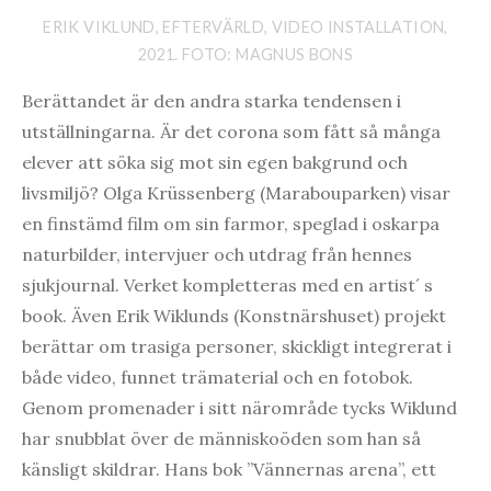
ERIK VIKLUND, EFTERVÄRLD, VIDEO INSTALLATION,
2021. FOTO: MAGNUS BONS
Berättandet är den andra starka tendensen i
utställningarna. Är det corona som fått så många
elever att söka sig mot sin egen bakgrund och
livsmiljö? Olga Krüssenberg (Marabouparken) visar
en finstämd film om sin farmor, speglad i oskarpa
naturbilder, intervjuer och utdrag från hennes
sjukjournal. Verket kompletteras med en artist´ s
book. Även Erik Wiklunds (Konstnärshuset) projekt
berättar om trasiga personer, skickligt integrerat i
både video, funnet trämaterial och en fotobok.
Genom promenader i sitt närområde tycks Wiklund
har snubblat över de människoöden som han så
känsligt skildrar. Hans bok ”Vännernas arena”, ett