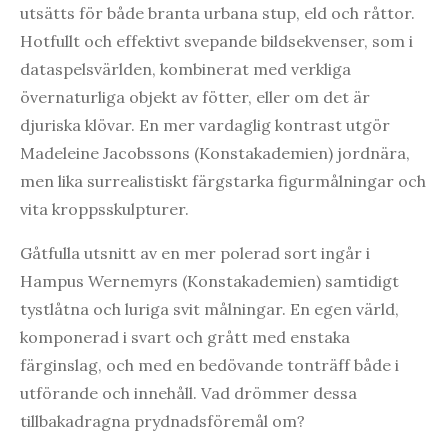
utsätts för både branta urbana stup, eld och råttor.
Hotfullt och effektivt svepande bildsekvenser, som i
dataspelsvärlden, kombinerat med verkliga
övernaturliga objekt av fötter, eller om det är
djuriska klövar. En mer vardaglig kontrast utgör
Madeleine Jacobssons (Konstakademien) jordnära,
men lika surrealistiskt färgstarka figurmålningar och
vita kroppsskulpturer.
Gåtfulla utsnitt av en mer polerad sort ingår i
Hampus Wernemyrs (Konstakademien) samtidigt
tystlåtna och luriga svit målningar. En egen värld,
komponerad i svart och grått med enstaka
färginslag, och med en bedövande tonträff både i
utförande och innehåll. Vad drömmer dessa
tillbakadragna prydnadsföremål om?