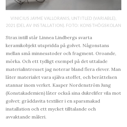
VINICIUS JAYME VALLORANIS, UNTITLED (VARIABLE),
2021 (DEL AV INSTALLATION). FOTO: KONSTHÖGSKOLAN
Strax intill står Linnea Lindbergs svarta
keramikobjekt utspridda på golvet. Någonstans
mellan små minnesstoder och fragment. Oroande,
mörka. Och ett tydligt exempel på det uttalade
materialintresset jag noterar bland flera elever. Man
låter materialet vara själva stoffet, och berättelsen
stannar inom verket. Kasper Nordenström Jung
(Konstakademien) låter också sina dukrelifer vila mot
golvet; gräddavita textilier i en sparsmakad
installation och ett mycket tilltalande och
avvaktande måleri.