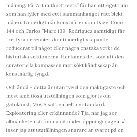
målning. På ”Art in the Streets” får han ett eget rum
som han fyller med ett i sammanhanget rätt blekt
måleri. Underligt när konstnärer som Daze, Coco
144 och Carlos ”Mare 139” Rodriguez samtidigt får
tre, fyra decenniers kontinuerligt skapande
reducerat till något eller några enstaka verk i de
historiska sektionerna. Här känns det som att den
curatoriella kompassen mer sökt kändisskap än
konstnärlig tyngd.
Och ändå – detta är utan tvivel den mäktigaste och
mest ambitiösa utställningen som gjorts om
gatukonst, MoCA satt en helt ny standard.
Exploatering eller erkännande? Tja, när jag ser
allmänheten strömma dit under öppningsdagen så
inser jag att utställningen snarare är svaret på en