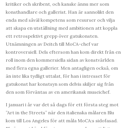
kritiker och skribent, och kanske ännu mer som
konsthandlare och gallerist. Han är sannolikt den
enda med såväl kompetens som resurser och vilja
att skapa en utställning med ambitionen att koppla
ett retrospektivt grepp över gatukonsten.
Utnämningen av Deitch till MoCA-chef var
kontroversiell. Dels eftersom han kom direkt från en
roll inom den kommersiella sidan av konstvärlden
med flera egna gallerier. Men antagligen också, om
än inte lika tydligt uttalat, för han i intresset för
gatukonst har konstsyn som delvis skiljer sig från
den som förväntas av en amerikansk museichef.
I januari i år var det så dags för ett första steg mot
”Art in the Streets” när den italienska målaren Blu
kom till Los Angeles för att måla MoCA:s sidofasad.