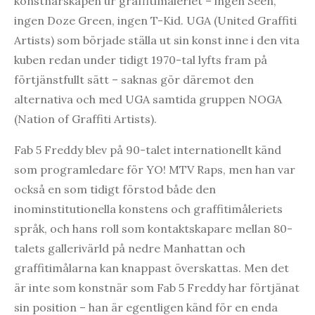
konstnärskapen ur graffitimåleriet – ingen Seen,
ingen Doze Green, ingen T-Kid. UGA (United Graffiti
Artists) som började ställa ut sin konst inne i den vita
kuben redan under tidigt 1970-tal lyfts fram på
förtjänstfullt sätt – saknas gör däremot den
alternativa och med UGA samtida gruppen NOGA
(Nation of Graffiti Artists).
Fab 5 Freddy blev på 90-talet internationellt känd
som programledare för YO! MTV Raps, men han var
också en som tidigt förstod både den
inominstitutionella konstens och graffitimåleriets
språk, och hans roll som kontaktskapare mellan 80-
talets gallerivärld på nedre Manhattan och
graffitimålarna kan knappast överskattas. Men det
är inte som konstnär som Fab 5 Freddy har förtjänat
sin position – han är egentligen känd för en enda