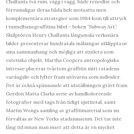
Chalfants två rum, vägg i vägg, både renodlar och
förrumsligar deras båda helt motsatta men
komplementära strategier som 1984 kom till uttryck
i tunnelbanegraffitins bibel – boken ”Subway Art”.
Skulptören Henry Chalfants långsmala verksnära
bilder presenterar hundratals målningar utklippta ur
sina sammanhang och möjliga att studera som
estetiska objekt. Martha Coopers antropologiska
intresse placerar tvärtom graffitin mitt i stadens
vardagsliv och lyfter fram utövarna som individer.
Det är också spännande att utställningen grävt fram
Gordon Matta Clarks serie av handkolorerade
fotografier med tags från tidigt sjuttiotal, samt
Martin Wongs samling av graffitimaterial som nu
förvaltas av New Yorks stadsmuseum. Det tar inte
lång tid innan man inser att detta är en mycket