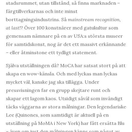
stadsrummet, utan tillstånd, så finns marknaden –
färgtillverkarnas och inte minst
borttagningsindustrins. Så
mainstream recognition,
at last!
? Över 100 konstnärer med gatukultur som
gemensam nämnare på en av USA:s största museer
för samtidskonst, nog är det ett massivt erkännande
– eller åtminstone ett tydligt statement.
Själva utställningen då? MoCA har satsat stort på att
skapa en wow-känsla. Och med lyckas man lyckas
mycket väl, kanske jag ska tillägga. Under
pressvisningen far en grupp skejtare runt och
skapar ett lagom kaos. Utsidigt såväl som invändigt
täcks väggarna av stora målningar. Den legendariske
Lee (Quinones, som samtidigt är aktuell på en
utställning på MoMA i New York) har fått ersätta Blu
– även om just den målningen känns som något av