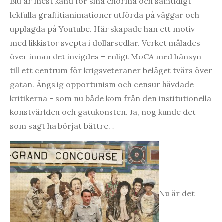
Blu är mest känd för sina enorma och samtidigt
lekfulla graffitianimationer utförda på väggar och
upplagda på Youtube. Här skapade han ett motiv
med likkistor svepta i dollarsedlar. Verket målades
över innan det invigdes – enligt MoCA med hänsyn
till ett centrum för krigsveteraner beläget tvärs över
gatan. Ängslig opportunism och censur hävdade
kritikerna – som nu både kom från den institutionella
konstvärlden och gatukonsten. Ja, nog kunde det
som sagt ha börjat bättre…
Nu är det