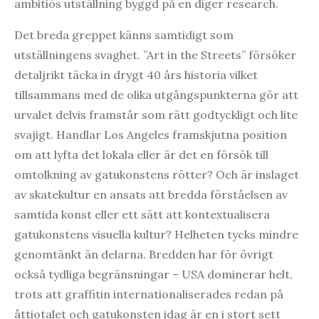
ambitiös utställning byggd på en diger research.
Det breda greppet känns samtidigt som
utställningens svaghet. ”Art in the Streets” försöker
detaljrikt täcka in drygt 40 års historia vilket
tillsammans med de olika utgångspunkterna gör att
urvalet delvis framstår som rätt godtyckligt och lite
svajigt. Handlar Los Angeles framskjutna position
om att lyfta det lokala eller är det en försök till
omtolkning av gatukonstens rötter? Och är inslaget
av skatekultur en ansats att bredda förståelsen av
samtida konst eller ett sätt att kontextualisera
gatukonstens visuella kultur? Helheten tycks mindre
genomtänkt än delarna. Bredden har för övrigt
också tydliga begränsningar – USA dominerar helt,
trots att graffitin internationaliserades redan på
åttiotalet och gatukonsten idag är en i stort sett