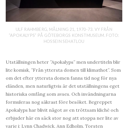
ULF RAHMBERG, MÅLNING 21, 1970-73. VY FRÅN
”APOKALYPS” PÅ GÖTEBORGS KONSTMUSEUM. FOTO:
HOSSEIN SEHATLOU
Utställningen heter ”Apokalyps” men undertiteln blir
lite komisk, ”Från yttersta domen till klimathot”. Som
om det efter yttersta domen fanns tid nog för nya
eländen, men naturligtvis är det utställningens eget
historiska omfång som avses. Och invändningarna
formuleras nog säkrast före besöket. Begreppet
Apokalyps har blivit något av en tröttsam kliché och
erbjuder här en säck stor nog att stoppa ner lite av
varje i: Lynn Chadwick, Ann Edholm, Torsten