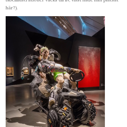
här?).