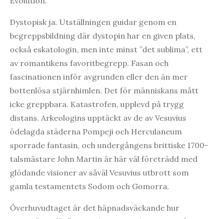
Evolution.
Dystopisk ja. Utställningen guidar genom en
begreppsbildning där dystopin har en given plats,
också eskatologin, men inte minst ”det sublima”, ett
av romantikens favoritbegrepp. Fasan och
fascinationen inför avgrunden eller den än mer
bottenlösa stjärnhimlen. Det för människans mått
icke greppbara. Katastrofen, upplevd på trygg
distans. Arkeologins upptäckt av de av Vesuvius
ödelagda städerna Pompeji och Herculaneum
sporrade fantasin, och undergångens brittiske 1700-
talsmästare John Martin är här väl företrädd med
glödande visioner av såväl Vesuvius utbrott som
gamla testamentets Sodom och Gomorra.
Överhuvudtaget är det häpnadsväckande hur