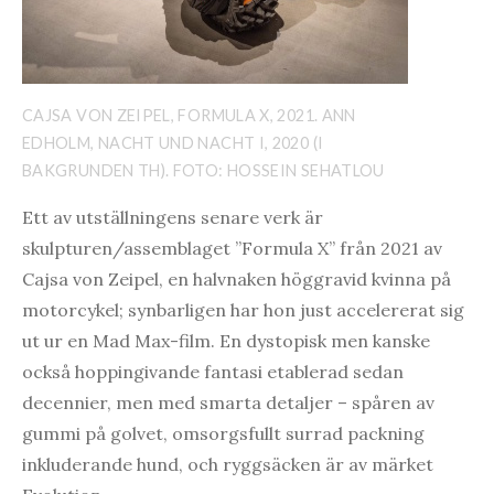
CAJSA VON ZEIPEL, FORMULA X, 2021. ANN
EDHOLM, NACHT UND NACHT I, 2020 (I
BAKGRUNDEN TH). FOTO: HOSSEIN SEHATLOU
Ett av utställningens senare verk är
skulpturen/assemblaget ”Formula X” från 2021 av
Cajsa von Zeipel, en halvnaken höggravid kvinna på
motorcykel; synbarligen har hon just accelererat sig
ut ur en Mad Max-film. En dystopisk men kanske
också hoppingivande fantasi etablerad sedan
decennier, men med smarta detaljer – spåren av
gummi på golvet, omsorgsfullt surrad packning
inkluderande hund, och ryggsäcken är av märket