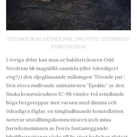
ODD NERDRUM, DÖENDE PAR, 1993. FOTO: GÖTEBROGS
KONSTMUSEUM
I övriga delar kan man se bakåtsträvaren Odd
Nerdrum bli magnifikt samtida (eller ödesdigert
evig?) i den oljeglänsande målningen ”Döende par”.
Den stora mullrande animationen ”Epokhe” av den
finska konstnärsduon IC-98 vänder två svindlande
höga bergstoppar mot varann med dimma och
ödesdigra fåglar, en timglasliknande konstellation
noterar utställningskommentaren (och mina
barndomsminnen av Dorés fantasieggande
bibelillustrationer väcks till liv, visst hade han platsat