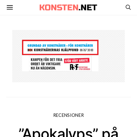
RECENSIONER
”Apokalyps” på