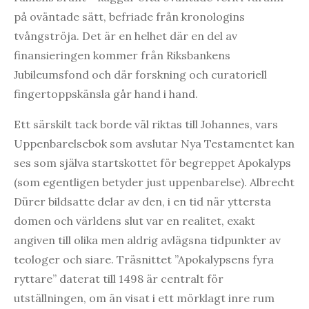
på oväntade sätt, befriade från kronologins
tvångströja. Det är en helhet där en del av
finansieringen kommer från Riksbankens
Jubileumsfond och där forskning och curatoriell
fingertoppskänsla går hand i hand.
Ett särskilt tack borde väl riktas till Johannes, vars
Uppenbarelsebok som avslutar Nya Testamentet kan
ses som själva startskottet för begreppet Apokalyps
(som egentligen betyder just uppenbarelse). Albrecht
Dürer bildsatte delar av den, i en tid när yttersta
domen och världens slut var en realitet, exakt
angiven till olika men aldrig avlägsna tidpunkter av
teologer och siare. Träsnittet ”Apokalypsens fyra
ryttare” daterat till 1498 är centralt för
utställningen, om än visat i ett mörklagt inre rum