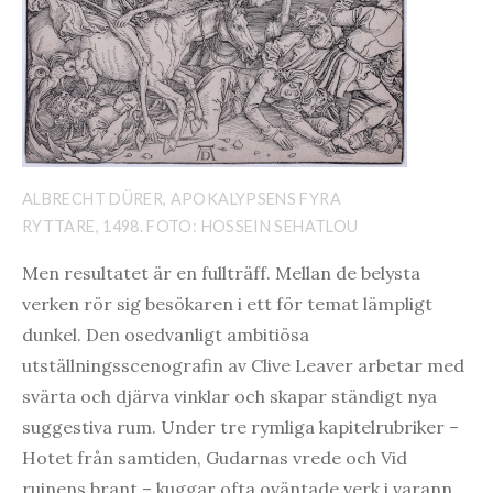
ALBRECHT DÜRER, APOKALYPSENS FYRA
RYTTARE, 1498. FOTO: HOSSEIN SEHATLOU
Men resultatet är en fullträff. Mellan de belysta
verken rör sig besökaren i ett för temat lämpligt
dunkel. Den osedvanligt ambitiösa
utställningsscenografin av Clive Leaver arbetar med
svärta och djärva vinklar och skapar ständigt nya
suggestiva rum. Under tre rymliga kapitelrubriker –
Hotet från samtiden, Gudarnas vrede och Vid
ruinens brant – kuggar ofta oväntade verk i varann