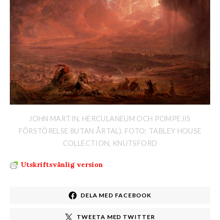
JOHN MARTIN, HERCULANEUM OCH POMPEJIS
FÖRSTÖRELSE 8UTAN ÅRTAL). FOTO: TABLEY HOUSE
COLLECTION, KNUTSFORD
Utskriftsvänlig version
DELA MED FACEBOOK
TWEETA MED TWITTER